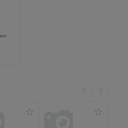
 для
щие