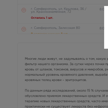
г. Симферополь, ул. Крылова, 36 /
8:00 
ул. Краснознаменная, 72
Осталась 1 шт.
г. Симферополь, Залесская 80
8:00
В наличии меньше 3 шт.
г. Симферополь, Кржижановского, 17
8:00 
В наличии меньше 3 шт.
Многие люди живут, не задумываясь о том, какую 
г. Симферополь, пр-кт Кирова, дом
Круг
фильтр нашего организма. За сутки через почки 
82
кровь от шлаков, токсинов, вирусов и микробов,
Осталась 1 шт.
нормальный уровень кровяного давления, выраба
кровяных телец крови – эритроцитов.
г. Симферополь, ул.
8:00 
Балаклавская,75а
В наличии больше 3 шт.
По данным ряда исследований, около 15 % случае
обусловлено приемом лекарственных средств. И э
г. Симферополь, ул. Героев
Круг
терапию новых лекарственных средств, часто им
Сталинграда, д.6 Г
практически не существует лекарств без нефрото