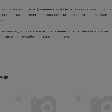
599.00
Р
 миллиона нефронов (почечных клубочков и канальцев). Если по
 — 20:00
 справляться со своими обязанностями, в организме происходит
в.
599.00
Р
лосуточно
я мочевыводящих путей» — современный растительный комплекс
им мочегонным действием и способствует:
599.00
Р
— 21:00
599.00
Р
 — 20:00
ОЧЕК
599.00
Р
выводящих путей.
 — 20:00
599.00
Р
aceae). Трава золототысячника содержит вещества, способствую
нарушения ионного баланса (калий-сберегающий эффект).
- 20.00