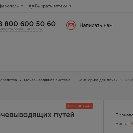
ферополь
Выбрать аптеку
8 800 600 50 60
Написать нам
Заказать обратный звонок
средства
Мочевыводящая система
Комб.ср-ва для почек
Кон
+100 БОНУСОВ
очевыводящих путей
Произво
Бренд: