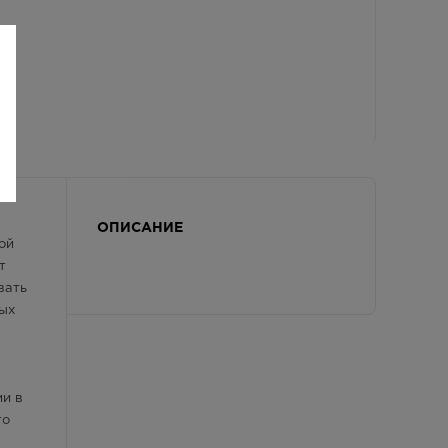
ОПИСАНИЕ
ой
т
вать
ых
ии в
то