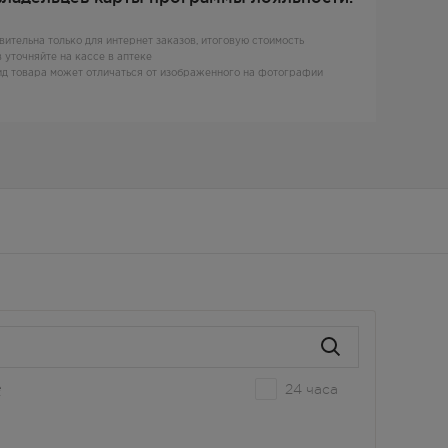
вительна только для интернет заказов, итоговую стоимость
 уточняйте на кассе в аптеке
д товара может отличаться от изображенного на фотографии
24 часа
е