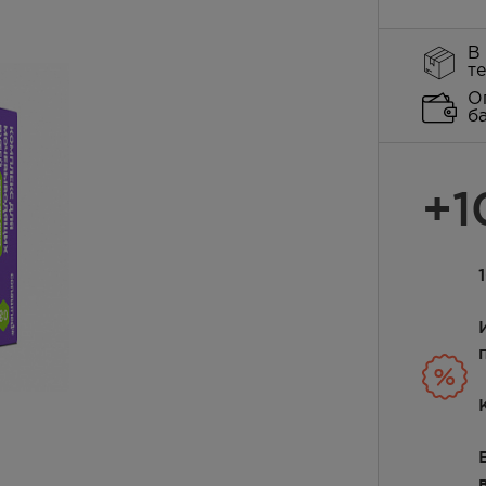
В
т
О
б
+1