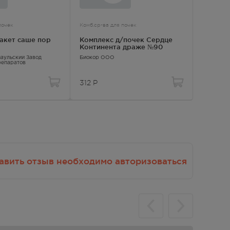
почек
Комб.ср-ва для почек
Комб.ср-в
акет саше пор
Комплекс д/почек Сердце
Консум
Континента драже №90
мочевы
форте 
наульский Завод
Биокор ООО
Консумед
репаратов
толокнянк
корни люб
312
Р
599.00
ту
авить отзыв необходимо авторизоваться