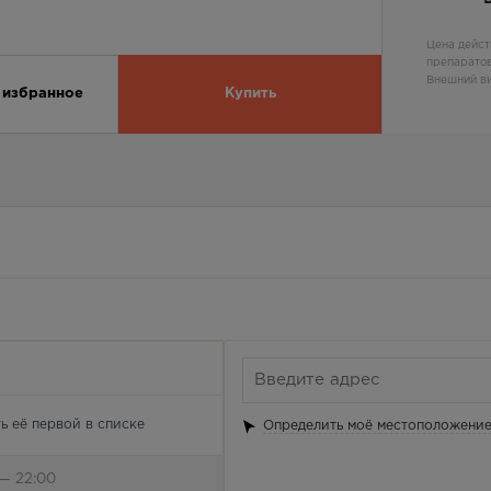
Цена дейст
препаратов
Внешний ви
 избранное
Купить
ь её первой в списке
Определить моё местоположени
 — 22:00