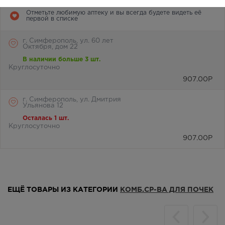
Отметьте любимую аптеку и вы всегда будете видеть её
первой в списке
г. Симферополь, ул. 60 лет
Октября, дом 22
В наличии больше 3 шт.
Круглосуточно
907.00
Р
г. Симферополь, ул. Дмитрия
Ульянова 12
Осталась 1 шт.
Круглосуточно
907.00
Р
ЕЩЁ ТОВАРЫ ИЗ КАТЕГОРИИ
КОМБ.СР-ВА ДЛЯ ПОЧЕК