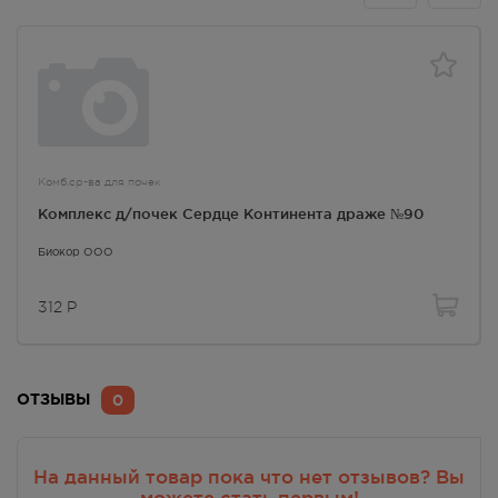
Комб.ср-ва для почек
Комплекс д/почек Сердце Континента драже №90
Биокор ООО
312
Р
0
ОТЗЫВЫ
На данный товар пока что нет отзывов? Вы
можете стать первым!