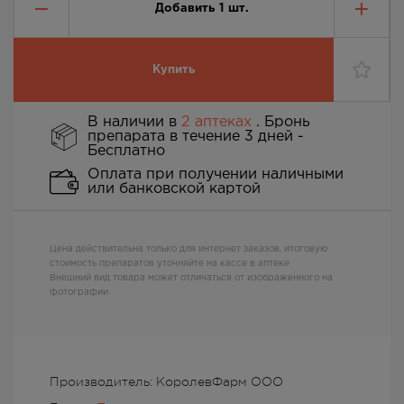
Добавить
1
шт.
Купить
В наличии в
2 аптеках
. Бронь
препарата в течение 3 дней -
Бесплатно
Оплата при получении наличными
или банковской картой
Цена действительна только для интернет заказов, итоговую
стоимость препаратов уточняйте на кассе в аптеке
Внешний вид товара может отличаться от изображенного на
фотографии
Производитель: КоролевФарм ООО