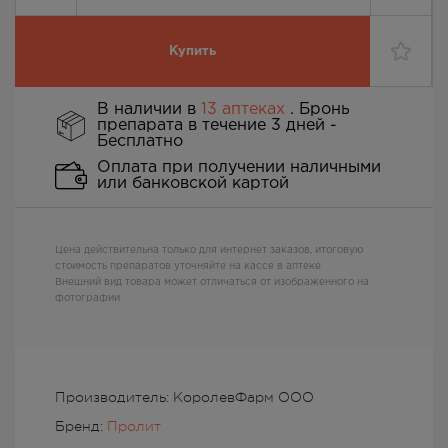
Купить
В наличии в
13 аптеках
. Бронь
препарата в течение 3 дней -
Бесплатно
Оплата при получении наличными
или банковской картой
Цена действительна только для интернет заказов, итоговую
стоимость препаратов уточняйте на кассе в аптеке
Внешний вид товара может отличаться от изображенного на
фотографии
Производитель: КоролевФарм ООО
Бренд:
Пролит