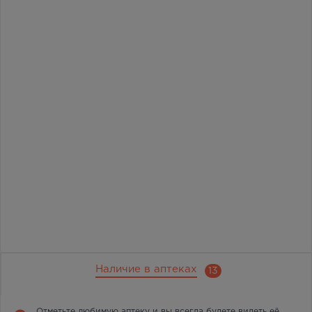
Наличие в аптеках
13
Отметьте любимую аптеку и вы всегда будете видеть её