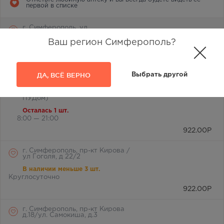
первой в списке
г. Симферополь, ул.
Лермонтова, 2а
Ваш регион Симферополь?
В наличии меньше 3 шт.
8:00 — 21:00
922.00
Р
ДА, ВСЁ ВЕРНО
Выбрать другой
г. Симферополь, б-р Ленина,
д.15/ул. Гагарина, д.1 (рядом с
ПУДом)
Осталась 1 шт.
8:00 — 21:00
922.00
Р
г. Симферополь, пр-кт Кирова /
ул Гоголя, д 22/2
В наличии меньше 3 шт.
Круглосуточно
922.00
Р
г. Симферополь, пр-кт Кирова
д.18/ул. Самокиша, д.3