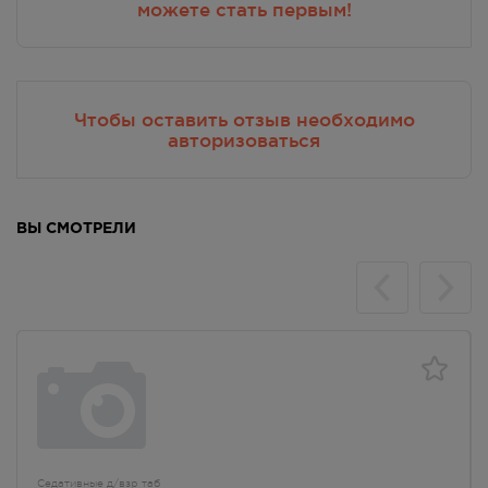
г. Симферополь, б-р Ленина,
можете стать первым!
д.15/ул. Гагарина, д.1 (рядом с
ПУДом)
В наличии больше 3 шт.
8:00 — 21:00
129.00
Р
Чтобы оставить отзыв необходимо
авторизоваться
г. Симферополь, пр-кт Кирова /
ул Гоголя, д 22/2
В наличии больше 3 шт.
Круглосуточно
129.00
Р
ВЫ СМОТРЕЛИ
г. Симферополь, пр-кт Кирова
д.18/ул. Самокиша, д.3
В наличии больше 3 шт.
8:00 — 21:00
129.00
Р
г. Симферополь, пр-кт Кирова, д
34
В наличии больше 3 шт.
8:00 — 21:00
129.00
Р
Седативные д/взр таб