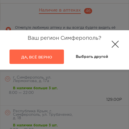
Наличие в аптеках
46
Отметьте любимую аптеку и вы всегда будете видеть её
первой в списке
Ваш регион Симферополь?
г. Симферополь, ул.
Лермонтова, 2а
В наличии больше 3 шт.
ДА, ВСЁ ВЕРНО
Выбрать другой
8:00 — 21:00
129.00
Р
г. Симферополь, ул.
Лермонтова, д. 17а
В наличии больше 3 шт.
8:00 — 22:00
129.00
Р
Республика Крым, г.
Симферополь, ул. Трубаченко,
д. 18
В наличии больше 3 шт.