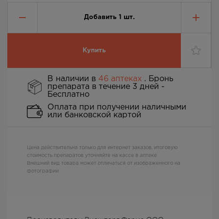
Добавить
1
шт.
Купить
В наличии в
46 аптеках
. Бронь
препарата в течение 3 дней -
Бесплатно
Оплата при получении наличными
или банковской картой
Цена действительна только для интернет заказов, итоговую
стоимость препаратов уточняйте на кассе в аптеке
Внешний вид товара может отличаться от изображенного на
фотографии