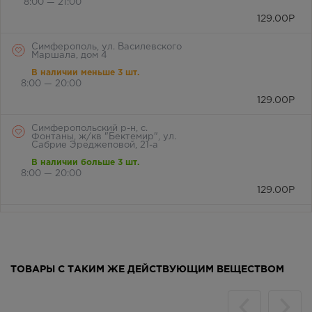
8:00 — 21:00
129.00
Р
Симферополь, ул. Василевского
Маршала, дом 4
В наличии меньше 3 шт.
8:00 — 20:00
129.00
Р
Симферопольский р-н, с.
Фонтаны, ж/кв "Бектемир", ул.
Сабрие Эреджеповой, 21-а
В наличии больше 3 шт.
8:00 — 20:00
129.00
Р
Симферопольский район, с.
Мирное, ул. Белова, д. 24а
В наличии больше 3 шт.
8:00 — 21:00
ТОВАРЫ С ТАКИМ ЖЕ ДЕЙСТВУЮЩИМ ВЕЩЕСТВОМ
129.00
Р
г. Симферополь, бул. Ленина,
дом 15/ул.Гагарина, д.1