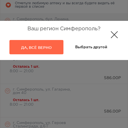
Отметьте любимую аптеку и вы всегда будете видеть её
первой в списке
г. Симферополь, бул. Ленина,
дом 15/ул.Гагарина, д.1
(напротив перехода)
Ваш регион Симферополь?
В наличии меньше 3 шт.
Круглосуточно
586.00
Р
ДА, ВСЁ ВЕРНО
Выбрать другой
г. Симферополь, пр-кт Кирова, д
34
Осталась 1 шт.
8:00 — 21:00
586.00
Р
г. Симферополь, ул. Гагарина,
дом 40
Осталась 1 шт.
8:00 — 21:00
586.00
Р
г. Симферополь, ул. Героев
Сталинграда, д.6 Г