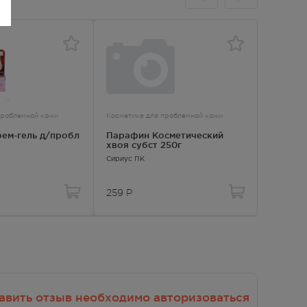
проблемной кожи
Косметика для проблемной кожи
Косметика
Парафин Косметический
Клирви
хвоя субст 250г
пятен н
Сириус ПК
Реалкосм
259
Р
236
Р
авить отзыв необходимо авторизоваться