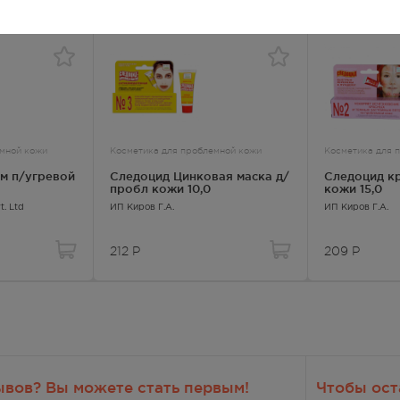
емной кожи
Косметика для проблемной кожи
Косметика для 
ем п/угревой
Следоцид Цинковая маска д/
Следоцид крем-гель д/пробл
пробл кожи 10,0
кожи 15,0
t. Ltd
ИП Киров Г.А.
ИП Киров Г.А.
212
Р
209
Р
ывов? Вы можете стать первым!
Чтобы ост