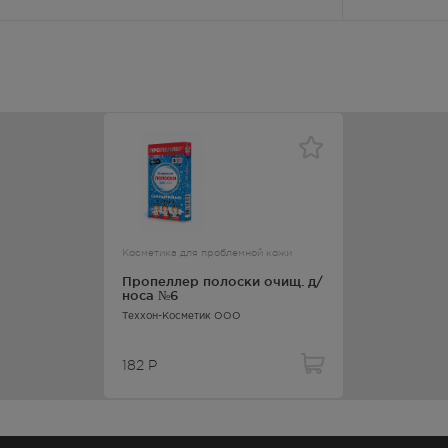
Косметика для проблемной кожи
Пропеллер полоски очищ. д/
носа №6
Теххон-Косметик ООО
182
Р