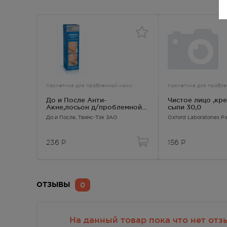
Косметика для проблемной кожи
Косметика для пробл
До и После Анти-
Чистое лицо ,кр
Акне,лосьон д/проблемной
сыпи 30,0
кожи фл 200мл
До и После
, Твинс-Тэк ЗАО
Oxford Laboratories Pv
236
Р
156
Р
0
ОТЗЫВЫ
На данный товар пока что нет отз