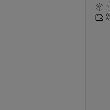
Т
О
б