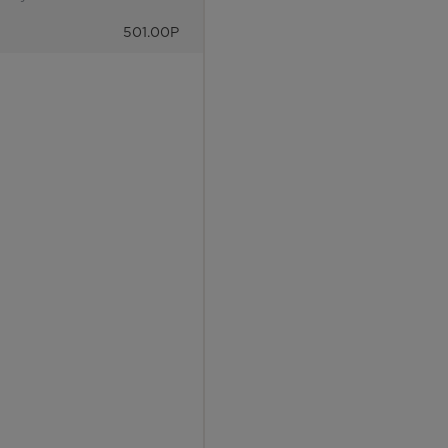
501.00
Р