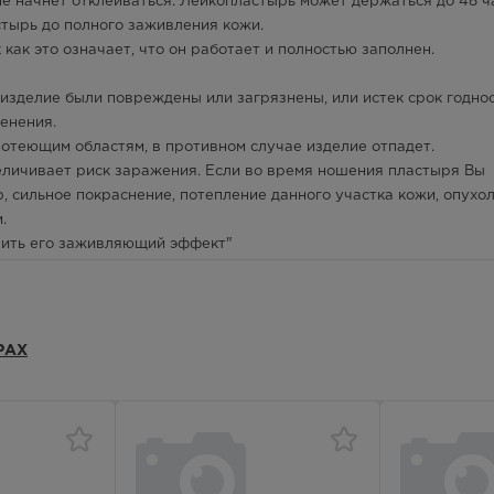
 не начнет отклеиваться. Лейкопластырь может держаться до 48 ч
стырь до полного заживления кожи.
 как это означает, что он работает и полностью заполнен.
е изделие были повреждены или загрязнены, или истек срок годнос
енения.
 потеющим областям, в противном случае изделие отпадет.
величивает риск заражения. Если во время ношения пластыря Вы
 сильное покраснение, потепление данного участка кожи, опухол
.
изить его заживляющий эффект"
РАХ