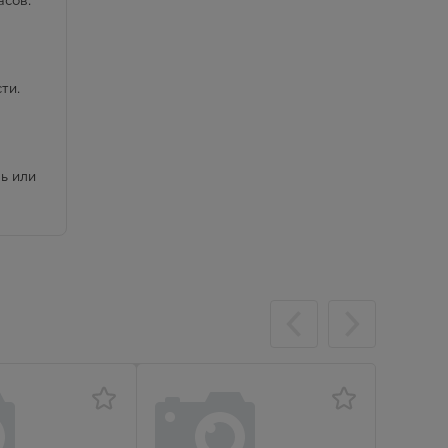
асов.
ти.
ь или