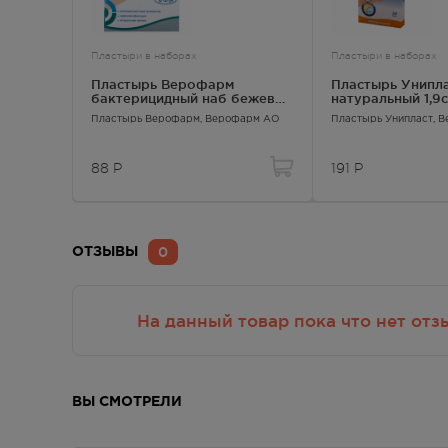
Пластыри в наборах
Пластыри в наборах
Пластырь Верофарм
Пластырь Унипл
бактерицидный наб бежевый
натуральный 1,9
№8
Пластырь Верофарм
, Верофарм АО
Пластырь Унипласт
, 
88
Р
191
Р
0
ОТЗЫВЫ
На данный товар пока что нет отз
ВЫ СМОТРЕЛИ