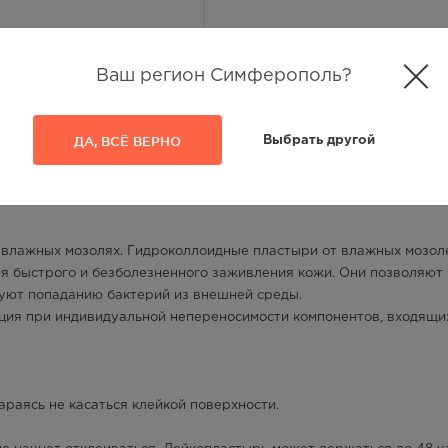
Ваш регион Симферополь?
ДА, ВСЁ ВЕРНО
Выбрать другой
 влажных мозолях. Гидроколлоидные пластыри от влажных мозол
ля быстрого и безболезненного заживления кожи. Они позволяют
вуют попаданию бактерий из внешней среды.
ция при индивидуальной непереносимости компонентов, входящи
араясь не касаться клейкой поверхности.