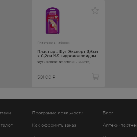
Пластыри в наборах
Пластырь Фут Эксперт 3,6см
х 6,2см №5 гидроколлоидный
в форме полумесяц
Фут Эксперт
, Фармлайн Лимитед
501.00
Р
птеки
Программа лояльности
Блог
аталог
Как оформить заказ
Аптеки-партнё