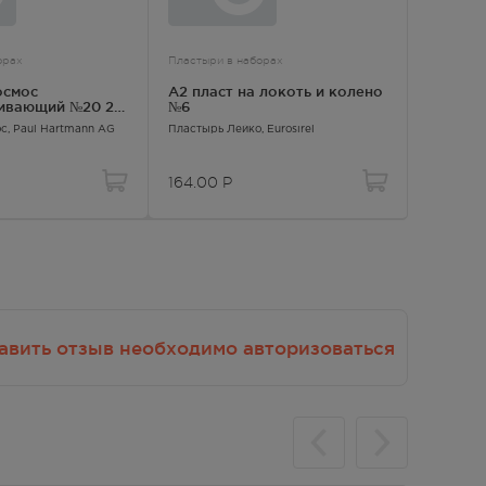
орах
Пластыри в наборах
Пластыри 
осмос
А2 пласт на локоть и колено
А2 пла
ивающий №20 2-х
№6
износо
ос
, Paul Hartmann AG
Пластырь Лейко
, Eurosirel
164.00
Р
160.00
авить отзыв необходимо авторизоваться