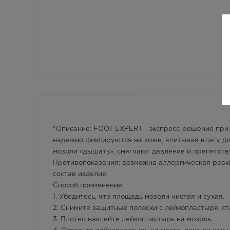
"Описание: FOOT EXPERT - экспресс-решение при
надежно фиксируются на коже, впитывая влагу д
мозоли «дышать», смягчают давление и препятст
Противопоказания: возможна аллергическая реак
состав изделия.
Способ применения:
1. Убедитесь, что площадь мозоли чистая и сухая.
2. Снимите защитные полоски с лейкопластыря, ст
3. Плотно наклейте лейкопластырь на мозоль.