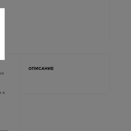
ОПИСАНИЕ
ей
х в