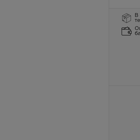
В
т
О
б