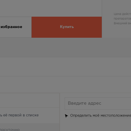
Цена дейст
препаратов
Внешний ви
 избранное
Купить
ь её первой в списке
Определить моё местоположени
лосуточно