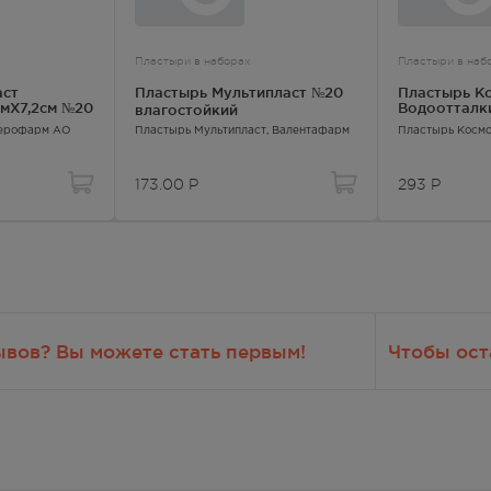
Пластыри в наборах
Пластыри в наб
аст
Пластырь Мультипласт №20
Пластырь К
смX7,2см №20
Водоотталк
влагостойкий
размеров
Верофарм АО
Пластырь Мультипласт
, Валентафарм
Пластырь Косм
173.00
Р
293
Р
ывов? Вы можете стать первым!
Чтобы ост