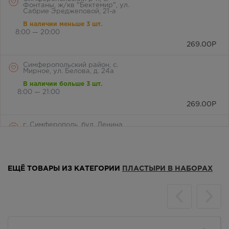
Фонтаны, ж/кв "Бектемир", ул.
Сабрие Эреджеповой, 21-а
В наличии меньше 3 шт.
8:00 — 20:00
269.00
Р
Симферопольский район, с.
Мирное, ул. Белова, д. 24а
В наличии больше 3 шт.
8:00 — 21:00
269.00
Р
г. Симферополь, бул. Ленина,
дом 15/ул.Гагарина, д.1
(напротив перехода)
В наличии больше 3 шт.
Круглосуточно
ЕЩЁ ТОВАРЫ ИЗ КАТЕГОРИИ
ПЛАСТЫРИ В НАБОРАХ
269.00
Р
г. Симферополь, ул. Крылова, 36
/ ул. Краснознаменная, 72
В наличии больше 3 шт.
8:00 — 21:00