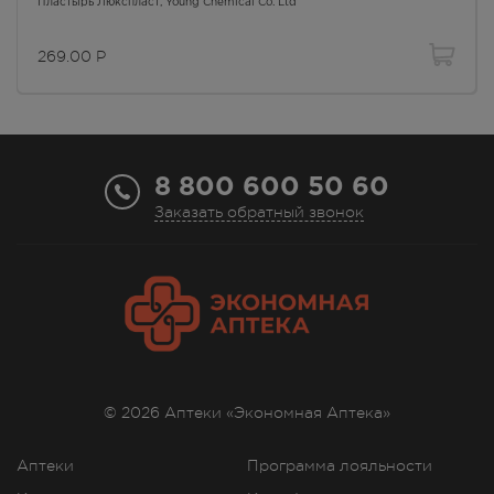
Осталась 1 шт.
Пластырь Люкспласт
, Young Chemical Co. Ltd
Круглосуточно
269.00
Р
269.00
Р
г. Симферополь, ул. 60 лет
Октября, дом 22
В наличии меньше 3 шт.
Круглосуточно
269.00
Р
8 800 600 50 60
Заказать обратный звонок
г. Симферополь, ул.
Астраханская, 41
В наличии больше 3 шт.
8:00 — 21:00
269.00
Р
г. Симферополь, ул.
Балаклавская,75а
В наличии больше 3 шт.
8:00 — 21:00
© 2026 Аптеки «Экономная Аптека»
269.00
Р
Аптеки
Программа лояльности
г. Симферополь, ул. Бела Куна,
д. 9д