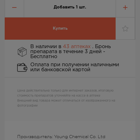
Добавить
1
шт.
Купить
В наличии в
43 аптеках
. Бронь
препарата в течение 3 дней -
Бесплатно
Оплата при получении наличными
или банковской картой
Цена действительна только для интернет заказов, итоговую
стоимость препаратов уточняйте на кассе в аптеке
Внешний вид товара может отличаться от изображенного на
фотографии
Производитель: Young Chemical Co. Ltd