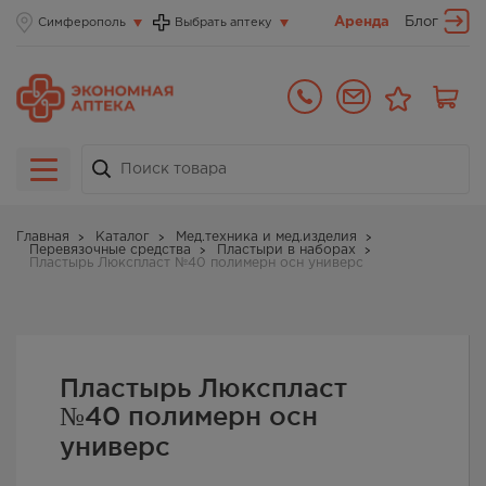
Аренда
Блог
Симферополь
Выбрать аптеку
Главная
Каталог
Мед.техника и мед.изделия
Перевязочные средства
Пластыри в наборах
Пластырь Люкспласт №40 полимерн осн универс
Пластырь Люкспласт
№40 полимерн осн
универс