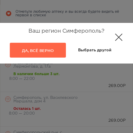
Отметьте любимую аптеку и вы всегда будете видеть её
первой в списке
г. Симферополь, ул.
Ваш регион Симферополь?
Лермонтова, 2а
В наличии больше 3 шт.
8:00 — 21:00
ДА, ВСЁ ВЕРНО
Выбрать другой
269.00
Р
г. Симферополь, ул.
Лермонтова, д. 17а
В наличии больше 3 шт.
8:00 — 22:00
269.00
Р
Симферополь, ул. Василевского
Маршала, дом 4
Осталась 1 шт.
8:00 — 20:00
269.00
Р
Симферопольский р-н, с.