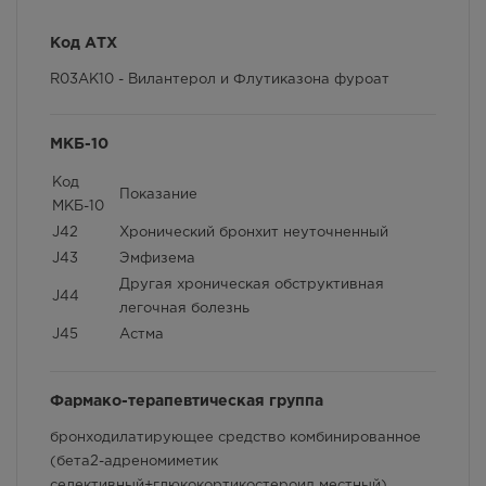
Фармакокинетика
Код АТХ
Противопоказания
R03AK10 - Вилантерол и Флутиказона фуроат
Особые указания
МКБ-10
Условия хранения
Код
Способ применения и дозы
Показание
МКБ-10
J42
Хронический бронхит неуточненный
Фармакологические свойства
J43
Эмфизема
Взаимодействие с другими лекарственными
Другая хроническая обструктивная
J44
препаратами и другие виды взаимодействия
легочная болезнь
J45
Астма
Фармако-терапевтическая группа
бронходилатирующее средство комбинированное
(бета2-адреномиметик
селективный+глюкокортикостероид местный)