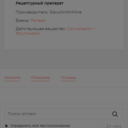
Рецептурный препарат
Производитель: GlaxoSmithKline
Бренд:
Релвар
Действующее вещество:
Салметерол +
Флутиказон
Аналоги
Описание
Отзывы
24 часа
Определить моё местоположение