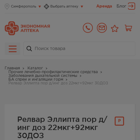
Аренда
Блог
Симферополь
Выбрать аптеку
Главная
Каталог
Прочие лечебно-профилактические средства
Заболевания дыхательной системы
БА спреи и ингаляции горм
Релвар Эллипта пор д/инг доз 22мкг+92мкг 30ДОЗ
Релвар Эллипта пор д/
Р
инг доз 22мкг+92мкг
30ДОЗ