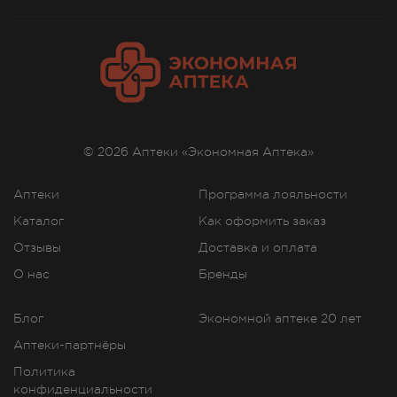
Показания к применению
бронхиальная астма (в качестве
поддерживающей терапии);
ХОБЛ (в качестве поддерживающей терапии
обструкции дыхательных путей у пациентов с
ХОБЛ, включая хронический бронхит и/или
© 2026 Аптеки «Экономная Аптека»
эмфизему легких). Применение препарата
Релвар Эллипта позволяет сократить число
Аптеки
Программа лояльности
обострений ХОБЛ у пациентов с повторными
Каталог
Как оформить заказ
обострениями в анамнезе.
Отзывы
Доставка и оплата
О нас
Бренды
Побочное действие
Для определения частоты развития нежелательных
Блог
Экономной аптеке 20 лет
реакций, связанных с приемом препарата Релвар
Аптеки-партнёры
Эллипта, использовались данные крупных
клинических исследований среди пациентов с ХОБЛ
Политика
и бронхиальной астмой. Программа клинической
конфиденциальности