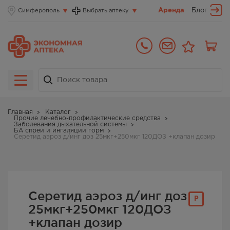
Аренда
Блог
Симферополь
Выбрать аптеку
Главная
Каталог
Прочие лечебно-профилактические средства
Заболевания дыхательной системы
БА спреи и ингаляции горм
Серетид аэроз д/инг доз 25мкг+250мкг 120ДОЗ +клапан дозир
Серетид аэроз д/инг доз
Р
25мкг+250мкг 120ДОЗ
+клапан дозир