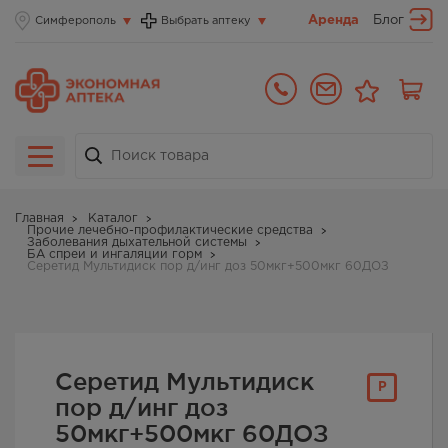
Аренда
Блог
Симферополь
Выбрать аптеку
Главная
Каталог
Прочие лечебно-профилактические средства
Заболевания дыхательной системы
БА спреи и ингаляции горм
Серетид Мультидиск пор д/инг доз 50мкг+500мкг 60ДОЗ
Серетид Мультидиск
Р
пор д/инг доз
50мкг+500мкг 60ДОЗ