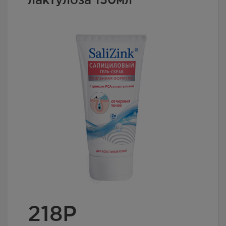
218
Р