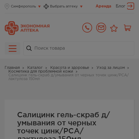
Аренда
Блог
Симферополь
Выбрать аптеку
Главная
Каталог
Красота и здоровье
Уход за лицом
Косметика для проблемной кожи
Салицинк гель-скраб д/умывания от черных точек цинк/РСА/
лактулоза 150мл
Салицинк гель-скраб д/
умывания от черных
точек цинк/РСА/
лактулоза 150мл