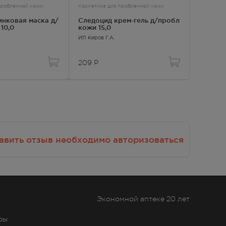
проблемной кожи
Косметика для проблемной кожи
Косметика
Следоцид крем-гель д/пробл
Парафи
10,0
кожи 15,0
хвоя су
ИП Киров Г.А.
Сириус П
209
Р
259
Р
авить отзыв необходимо авторизоваться
Экономной аптеке 20 лет
ры