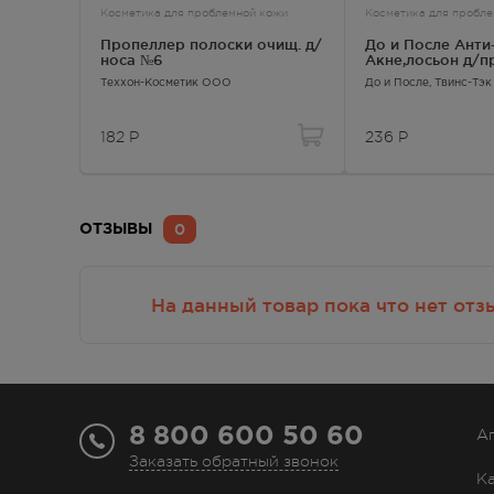
Косметика для проблемной кожи
Косметика для пробл
Пропеллер полоски очищ. д/
До и После Анти
носа №6
Акне,лосьон д/
кожи фл 200мл
Теххон-Косметик ООО
До и После
, Твинс-Тэ
182
Р
236
Р
0
ОТЗЫВЫ
На данный товар пока что нет отз
8 800 600 50 60
А
Заказать обратный звонок
К