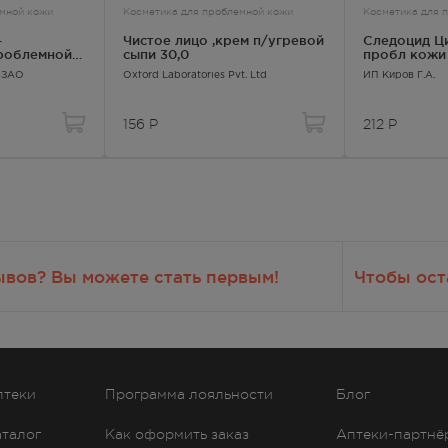
емной кожи
Косметика для проблемной кожи
Косметика для 
-
Чистое лицо ,крем п/угревой
Следоцид Цинковая маска д/
проблемной
сыпи 30,0
пробл кожи 
к ЗАО
Oxford Laboratories Pvt. Ltd
ИП Киров Г.А.
156
Р
212
Р
ывов? Вы можете стать первым!
Чтобы ост
птеки
Программа лояльности
Блог
аталог
Как оформить заказ
Аптеки-партнё