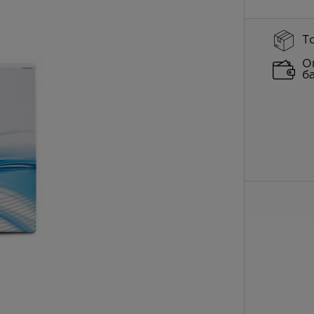
Т
О
б