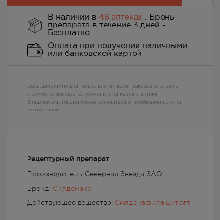
В наличии в
46 аптеках
. Бронь
препарата в течение 3 дней -
Бесплатно
Оплата при получении наличными
или банковской картой
Цена действительна только для интернет заказов, итоговую
стоимость препаратов уточняйте на кассе в аптеке
Внешний вид товара может отличаться от изображенного на
фотографии
Рецептурный препарат
Производитель: Северная Звезда ЗАО
Бренд:
Силдемакс
Действующее вещество:
Силденафила цитрат