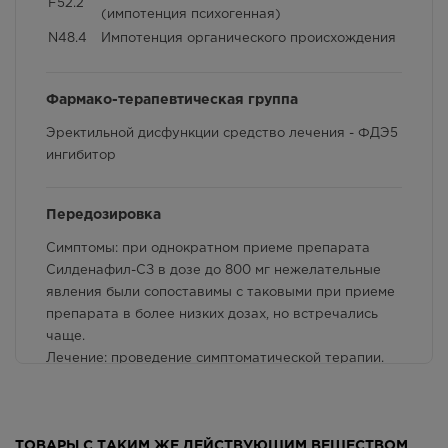
F52.2
Способ применения и дозы
(импотенция психогенная)
г. Симферополь, пр-кт Кирова /
ул Гоголя, д 22/2
N48.4
Импотенция органического происхождения
Фармакологические свойства
В наличии больше 3 шт.
Круглосуточно
Взаимодействие с другими лекарственными
379.00
Р
Фармако-терапевтическая группа
препаратами и другие виды взаимодействия
Эректильной дисфункции средство лечения - ФДЭ5
г. Симферополь, пр-кт Кирова
д.18/ул. Самокиша, д.3
ингибитор
В наличии меньше 3 шт.
8:00 — 21:00
379.00
Р
Передозировка
Симптомы: при однократном приеме препарата
г. Симферополь, пр-кт Кирова, д
34
Силденафил-СЗ в дозе до 800 мг нежелательные
В наличии меньше 3 шт.
явления были сопоставимы с таковыми при приеме
8:00 — 21:00
препарата в более низких дозах, но встречались
379.00
Р
чаще.
Лечение: проведение симптоматической терапии.
г. Симферополь, пр-кт Кирова,
Гемодиализ не ускоряет клиренс силденафила, т.к.
дом 82
последний активно связывается с белками плазмы и
В наличии больше 3 шт.
Круглосуточно
не выводится почками.
ТОВАРЫ С ТАКИМ ЖЕ ДЕЙСТВУЮЩИМ ВЕЩЕСТВОМ
379.00
Р