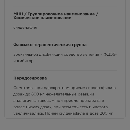
Применение при беременности и кормлении
грудью
МНН / Группировочное наименование /
Химическое наименование
Противопоказания
силденафил
Влияние на управление транспортными
средствами и механизмами
Фармако-терапевтическая группа
Производитель и принимающий претензии
эректильной дисфункции средство лечения – ФДЭ5-
ингибитор
Особые указания
Меры предосторожности
Передозировка
Условия хранения
Симптомы: при однократном приеме силденафила в
дозах до 800 мг нежелательные реакции
Лекарственная форма
аналогичны таковым при приеме препарата в
более низких дозах, при этом тяжесть и частота
Способ применения и дозы
увеличивались. Прием силденафила в дозе 200 мг
не приводил к увеличению эффективности, однако
Фармакологические свойства
частота нежелательных реакций (головная боль,