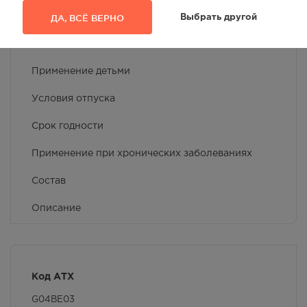
Фармако-терапевтическая группа
ДА, ВСЁ ВЕРНО
Выбрать другой
Передозировка
Применение детьми
Условия отпуска
Срок годности
Применение при хронических заболеваниях
Состав
Описание
Форма выпуска
Показания к применению
Код АТХ
Побочное действие
G04BE03