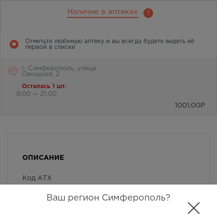
Наличие в аптеках
1
Отметьте любимую аптеку и вы всегда будете видеть её
первой в списке
г. Симферополь, улица
Овощная, 2
Осталась 1 шт.
8:00 — 21:00
1001.00
Р
ОПИСАНИЕ
Код АТХ
Ваш регион Симферополь?
МНН / Группировочное наименование /
Химическое наименование