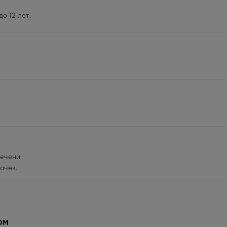
— 21:00
о 12 лет.
215.00
Р
лосуточно
215.00
Р
— 21:00
215.00
Р
— 21:00
215.00
Р
ечени.
лосуточно
очек.
215.00
Р
лосуточно
215.00
Р
ОМ
нные с перевозбуждением; мигрень; легкие функциональные