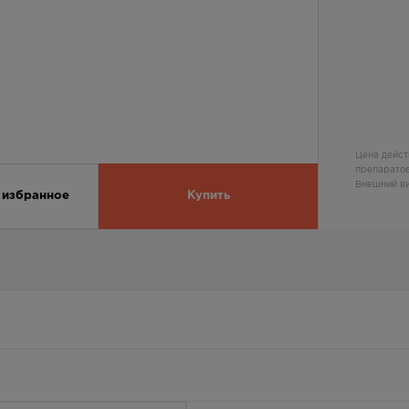
Цена дейст
препаратов
Внешний ви
 избранное
Купить