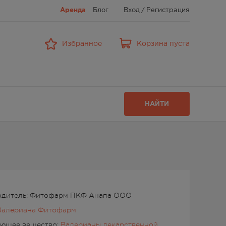
Аренда
Блог
Вход
/
Регистрация
Избранное
Корзина пуста
НАЙТИ
одитель: Фитофарм ПКФ Анапа ООО
Валериана Фитофарм
ующее вещество:
Валерианы лекарственной