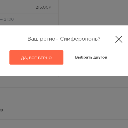
215.00
Р
— 21:00
215.00
Р
Ваш регион Симферополь?
лосуточно
215.00
Р
ДА, ВСЁ ВЕРНО
Выбрать другой
— 21:00
215.00
Р
 — 20:00
215.00
Р
ия
— 21:00
215.00
Р