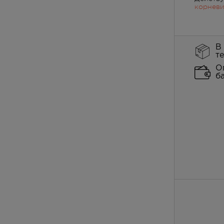
корневи
В
т
О
б