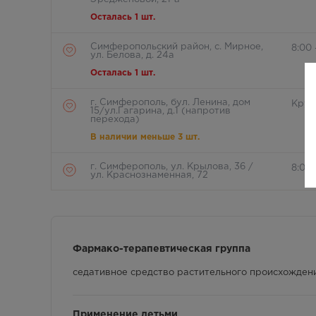
Осталась 1 шт.
Симферопольский район, с. Мирное,
8:00 
ул. Белова, д. 24а
Осталась 1 шт.
г. Симферополь, бул. Ленина, дом
Круг
15/ул.Гагарина, д.1 (напротив
перехода)
В наличии меньше 3 шт.
г. Симферополь, ул. Крылова, 36 /
8:00 
ул. Краснознаменная, 72
Осталась 1 шт.
г. Симферополь, Залесская 80
8:00
Осталась 1 шт.
Фармако-терапевтическая группа
г. Симферополь, Кржижановского, 17
седативное средство растительного происхожден
8:00 
Осталась 1 шт.
Применение детьми