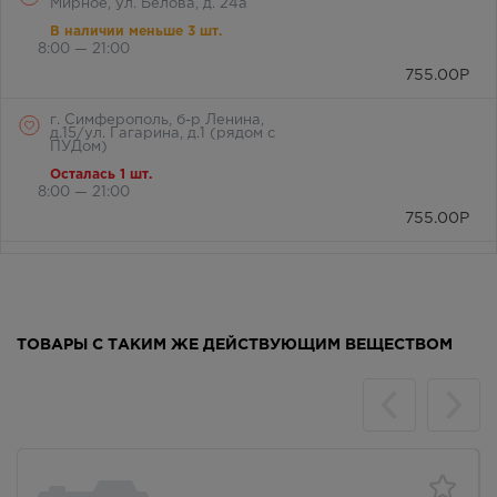
Мирное, ул. Белова, д. 24а
В наличии меньше 3 шт.
8:00 — 21:00
755.00
Р
г. Симферополь, б-р Ленина,
д.15/ул. Гагарина, д.1 (рядом с
ПУДом)
Осталась 1 шт.
8:00 — 21:00
755.00
Р
г. Симферополь, пр-кт Кирова, д
34
Осталась 1 шт.
8:00 — 21:00
ТОВАРЫ С ТАКИМ ЖЕ ДЕЙСТВУЮЩИМ ВЕЩЕСТВОМ
755.00
Р
г. Симферополь, пр-кт Кирова,
дом 82
В наличии меньше 3 шт.
Круглосуточно
755.00
Р