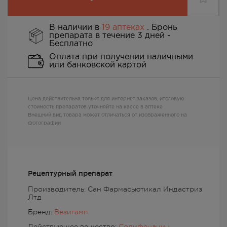
В наличии в
19 аптеках
. Бронь
препарата в течение 3 дней -
Бесплатно
Оплата при получении наличными
или банковской картой
Цена действительна только для интернет заказов, итоговую
стоимость препаратов уточняйте на кассе в аптеке
Внешний вид товара может отличаться от изображенного на
фотографии
Рецептурный препарат
Производитель: Сан Фармасьютикал Индастриз
Лтд
Бренд:
Везигамп
Действующее вещество:
Солифенацин