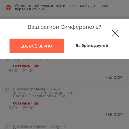
Отметьте любимую аптеку и вы всегда будете видеть её
первой в списке
г. Симферополь, ул.
Лермонтова, 2а
Ваш регион Симферополь?
В наличии меньше 3 шт.
8:00 — 21:00
755.00
Р
ДА, ВСЁ ВЕРНО
Выбрать другой
г. Симферополь, ул.
Лермонтова, д. 17а
Осталась 1 шт.
8:00 — 22:00
755.00
Р
Симферопольский р-н, с.
Фонтаны, ж/кв "Бектемир", ул.
Сабрие Эреджеповой, 21-а
Осталась 1 шт.
8:00 — 20:00
755.00
Р
Симферопольский район, с.