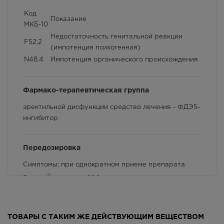
Код
Способ применения и дозы
Показание
МКБ-10
Недостаточность генитальной реакции
Фармакологические свойства
F52.2
(импотенция психогенная)
Взаимодействие с другими лекарственными
N48.4
Импотенция органического происхождения
препаратами и другие виды взаимодействия
Фармако-терапевтическая группа
эректильной дисфункции средство лечения - ФДЭ5-
ингибитор
Передозировка
Симптомы: при однократном приеме препарата
®
Виагра
в дозе до 800 мг нежелательные явления
были сопоставимы с таковыми при приеме
препарата в более низких дозах, но встречались
чаще.
ТОВАРЫ С ТАКИМ ЖЕ ДЕЙСТВУЮЩИМ ВЕЩЕСТВОМ
Применение препарата в дозе 200 мг не приводило