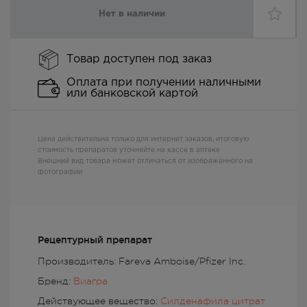
Нет в наличии
Товар доступен под заказ
Оплата при получении наличными
или банковской картой
Цена действительна только для интернет заказов, итоговую
стоимость препаратов уточняйте на кассе в аптеке
Внешний вид товара может отличаться от изображенного на
фотографии
Рецептурный препарат
Производитель: Fareva Amboise/Pfizer Inc.
Бренд:
Виагра
Действующее вещество:
Силденафила цитрат