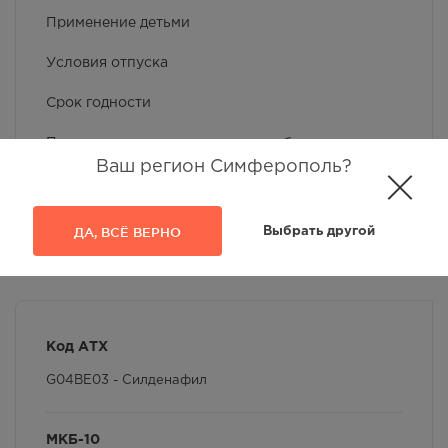
Применение детьми
Условия отпуска
Срок годности
Применение при хронических заболеваниях
Ваш регион Симферополь?
Показания к применению
Побочное действие
ДА, ВСЁ ВЕРНО
Выбрать другой
Применение при беременности и кормлении
грудью
Фармакокинетика
Код АТХ
Противопоказания
G04BE03 - Силденафил
Особые указания
МКБ-10
Условия хранения