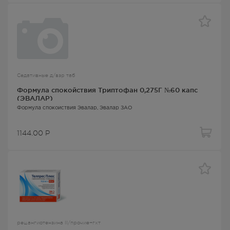
Седативные д/взр таб
Формула спокойствия Триптофан 0,275Г №60 капс
(ЭВАЛАР)
Формула спокойствия Эвалар
, Эвалар ЗАО
1144.00
Р
рец.ангиотензина II/прочие+гхт