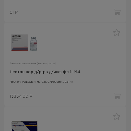
61
Р
Антиангинальные (не нитраты)
Неотон пор д/р-ра д/инф фл 1г №4
Неотон
, Альфасигма С.п.А,
Фосфокреатин
13334.00
Р