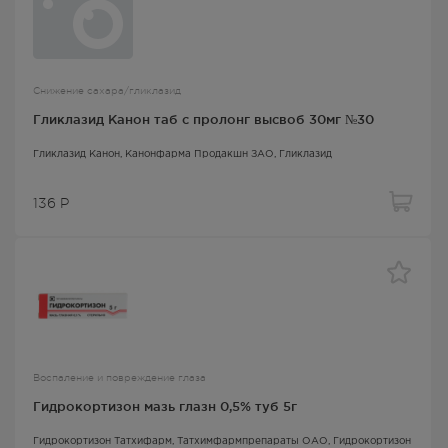
Снижение сахара/гликлазид
Гликлазид Канон таб с пролонг высвоб 30мг №30
Гликлазид Канон
, Канонфарма Продакшн ЗАО,
Гликлазид
136
Р
Воспаление и повреждение глаза
Гидрокортизон мазь глазн 0,5% туб 5г
Гидрокортизон Татхифарм
, Татхимфармпрепараты ОАО,
Гидрокортизон