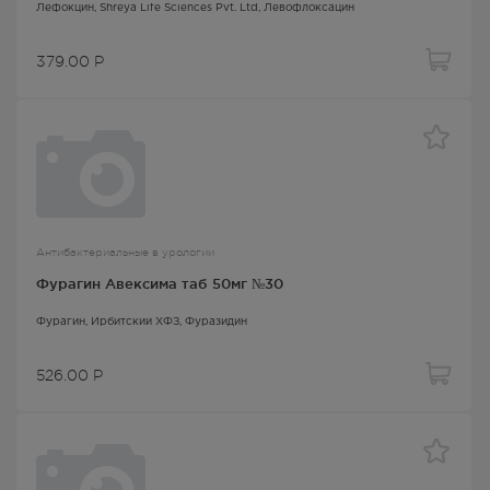
Лефокцин
, Shreya Life Sciences Pvt. Ltd,
Левофлоксацин
379.00
Р
Антибактериальные в урологии
Фурагин Авексима таб 50мг №30
Фурагин
, Ирбитский ХФЗ,
Фуразидин
526.00
Р