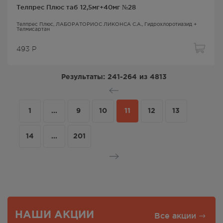
Телпрес Плюс таб 12,5мг+40мг №28
Телпрес Плюс
, ЛАБОРАТОРИОС ЛИКОНСА С.А.,
Гидрохлоротиазид +
Телмисартан
493
Р
Результаты:
241-264
из
4813
1
...
9
10
11
12
13
14
...
201
НАШИ АКЦИИ
Все акции