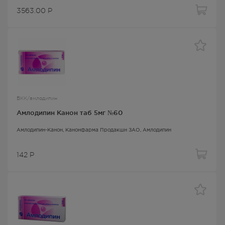
3563.00
Р
БКК/амлодипин
Амлодипин Канон таб 5мг №60
Амлодипин-Канон
, Канонфарма Продакшн ЗАО,
Амлодипин
142
Р