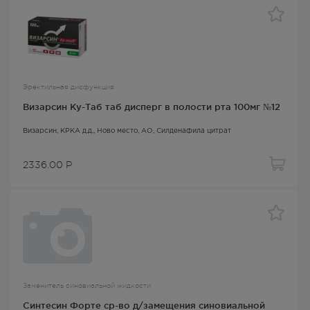
Эректильная дисфункция
Визарсин Ку-Таб таб дисперг в полости рта 100мг №12
Визарсин
, КРКА д.д., Ново место, АО,
Силденафила цитрат
2336.00
Р
Заменитель синовиальной жидкости
Синтесин Форте ср-во д/замещения синовиальной