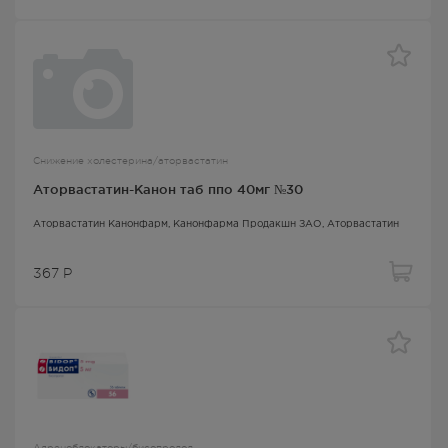
Снижение холестерина/аторвастатин
Аторвастатин-Канон таб ппо 40мг №30
Аторвастатин Канонфарм
, Канонфарма Продакшн ЗАО,
Аторвастатин
367
Р
Адреноблокаторы/бисопролол