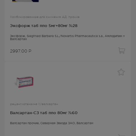
Комбинированные для снижения АД, прочие
Эксфорж таб ппо 5мг+80мг №28
Эксфорж
, Siegfried Barbera S.L./Novartis Pharmaceutica s.a.,
Амлодипин +
Валсартан
2997.00
Р
рец.ангиотензина II/валсартан
Валсартан-СЗ таб ппо 80мг №60
Валсартан прочие
, Северная Звезда ЗАО,
Валсартан