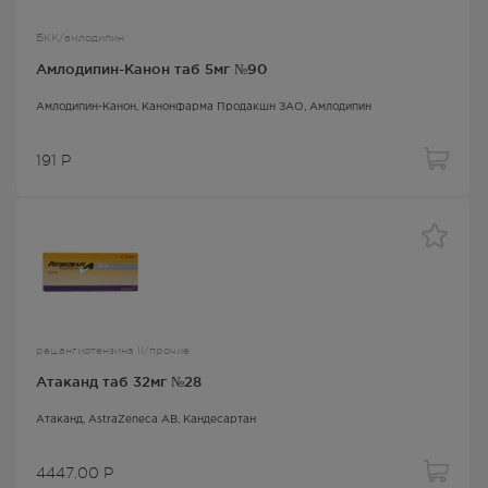
БКК/амлодипин
Амлодипин-Канон таб 5мг №90
Амлодипин-Канон
, Канонфарма Продакшн ЗАО,
Амлодипин
191
Р
рец.ангиотензина II/прочие
Атаканд таб 32мг №28
Атаканд
, AstraZeneca AB,
Кандесартан
4447.00
Р