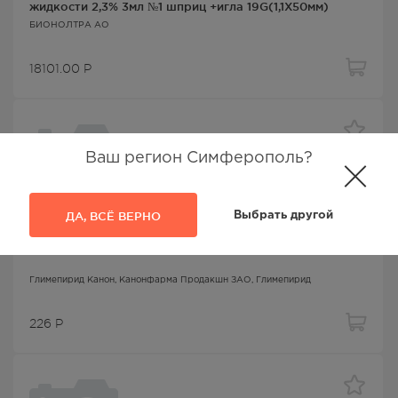
жидкости 2,3% 3мл №1 шприц +игла 19G(1,1Х50мм)
БИОНОЛТРА АО
18101.00
Р
Ваш регион Симферополь?
ДА, ВСЁ ВЕРНО
Выбрать другой
Снижение сахара/глимепирид
Глимепирид Канон таб 2мг №30
Глимепирид Канон
, Канонфарма Продакшн ЗАО,
Глимепирид
226
Р