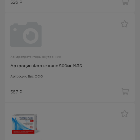
526
Р
Хондропротекторы внутренние
Артроцин Форте капс 500мг №36
Артроцин
, Вис ООО
587
Р