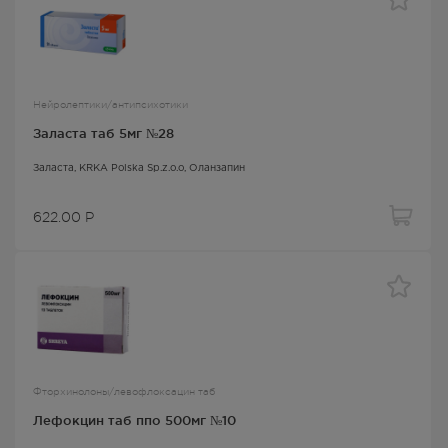
Нейролептики/антипсихотики
Заласта таб 5мг №28
Заласта
, KRKA Polska Sp.z.o.o,
Оланзапин
622.00
Р
Фторхинолоны/левофлоксацин таб
Лефокцин таб ппо 500мг №10