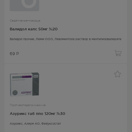
Седативные+сердце
Валидол капс 50мг №20
Валидол прочие
, Люми ООО,
Левоментола раствор в ментилизовалерате
69
Р
Противоподагрические
Азурикс таб ппо 120мг №30
Азурикс
, Алиум АО,
Фебуксостат