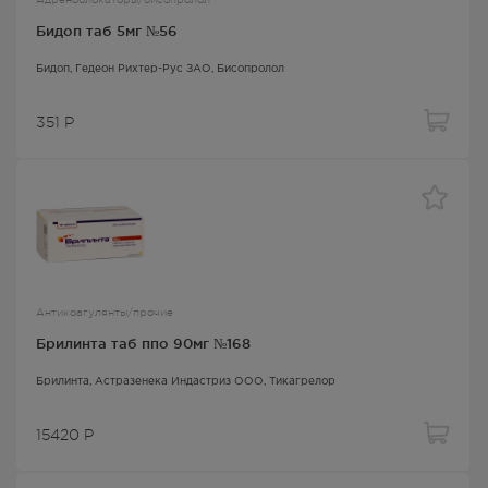
Бидоп таб 5мг №56
Бидоп
, Гедеон Рихтер-Рус ЗАО,
Бисопролол
351
Р
Антикоагулянты/прочие
Брилинта таб ппо 90мг №168
Брилинта
, Астразенека Индастриз ООО,
Тикагрелор
15420
Р