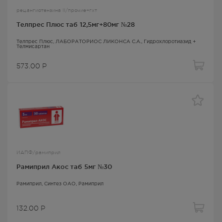
рец.ангиотензина II/прочие+гхт
Телпрес Плюс таб 12,5мг+80мг №28
Телпрес Плюс
, ЛАБОРАТОРИОС ЛИКОНСА С.А.,
Гидрохлоротиазид +
Телмисартан
573.00
Р
ИАПФ/рамиприл
Рамиприл Акос таб 5мг №30
Рамиприл
, Синтез ОАО,
Рамиприл
132.00
Р