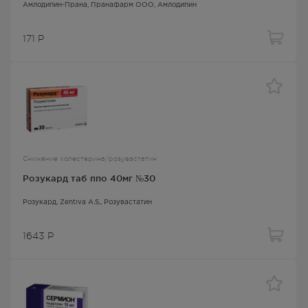
Амлодипин-Прана
, Пранафарм ООО,
Амлодипин
171
Р
Снижение холестерина/розувастатин
Розукард таб ппо 40мг №30
Розукард
, Zentiva A.S.,
Розувастатин
1643
Р