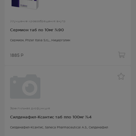
Улучшение кровообращения внутр
Сермион таб по 10мг №90
Сермион
, Pfizer Italia S.r.L.,
Ницерголин
1885
Р
Эректильная дисфункция
Силденафил-Ксантис таб ппо 100мг №4
Силденафил-Ксантис
, Saneca Pharmaceutical A.S.,
Силденафил