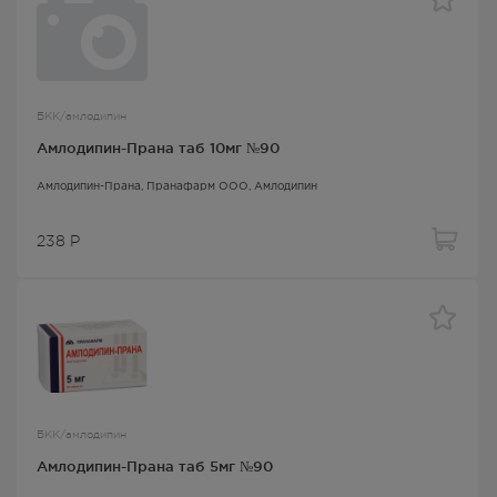
БКК/амлодипин
Амлодипин-Прана таб 10мг №90
Амлодипин-Прана
, Пранафарм ООО,
Амлодипин
238
Р
БКК/амлодипин
Амлодипин-Прана таб 5мг №90