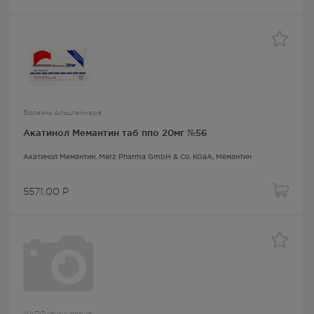
Болезнь Альцгеймера
Акатинол Мемантин таб ппо 20мг №56
Акатинол Мемантин
, Merz Pharma GmbH & Co. KGaA,
Мемантин
5571.00
Р
ИАПФ/лизиноприл