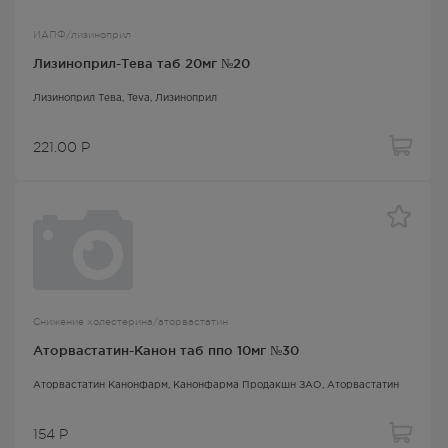
ИАПФ/лизиноприл
Лизиноприл-Тева таб 20мг №20
Лизиноприл Тева
, Teva,
Лизиноприл
221.00
Р
Снижение холестерина/аторвастатин
Аторвастатин-Канон таб ппо 10мг №30
Аторвастатин Канонфарм
, Канонфарма Продакшн ЗАО,
Аторвастатин
154
Р