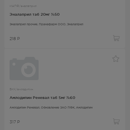
ИАПФ/эналаприл
Эналаприл таб 20мг №50
Эналаприл прочие
, Пранафарм ООО,
Эналаприл
218
Р
БКК/амлодипин
Амлодипин Реневал таб 5мг №60
Амлодипин Реневал
, Обновление ЗАО ПФК,
Амлодипин
317
Р