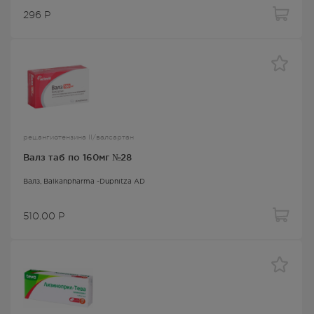
296
Р
рец.ангиотензина II/валсартан
Валз таб по 160мг №28
Валз
, Balkanpharma -Dupnitza AD
510.00
Р