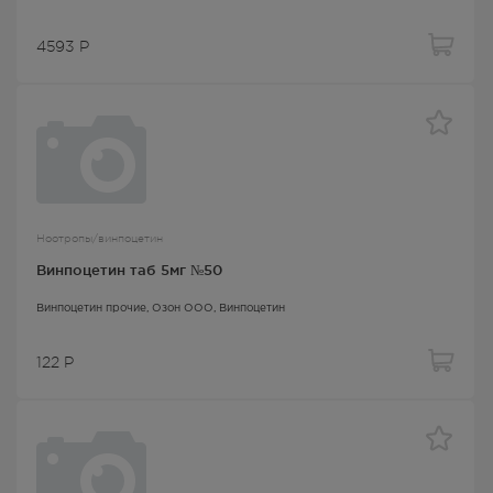
4593
Р
Ноотропы/винпоцетин
Винпоцетин таб 5мг №50
Винпоцетин прочие
, Озон ООО,
Винпоцетин
122
Р