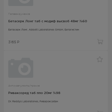
Головокружение
Бетасерк Лонг таб с модиф высвоб 48мг №60
Бетасерк Лонг
, Abbott Laboratories GmbH,
Бетагистин
3165
Р
Антикоагулянты/прочие
Риваксоред таб ппо 20мг №98
Dr. Reddys Laboratories,
Ривароксабан