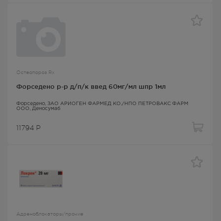
Остеопороз Rx
Форседено р-р д/п/к введ 60мг/мл шпр 1мл
Форседено
, ЗАО АРИОГЕН ФАРМЕД КО./НПО ПЕТРОВАКС ФАРМ
ООО,
Деносумаб
11794
Р
Адреноблокаторы/прочие