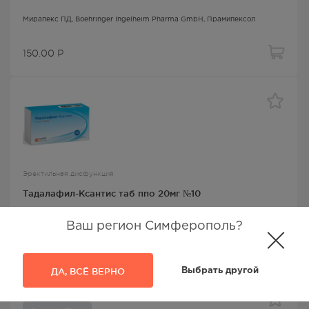
Мирапекс ПД
, Boehringer Ingelheim Pharma GmbH,
Прамипексол
150.00
Р
Эректильная дисфункция
Тадалафил-Ксантис таб ппо 20мг №10
Тадалафил-Ксантис
, АЛСИ Фарма АО,
Тадалафил
Ваш регион Симферополь?
613
Р
ДА, ВСЁ ВЕРНО
Выбрать другой