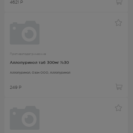
4621
Р
Противоподагрические
Аллопуринол таб 300мг №30
Аллопуринол
, Озон ООО,
Аллопуринол
249
Р