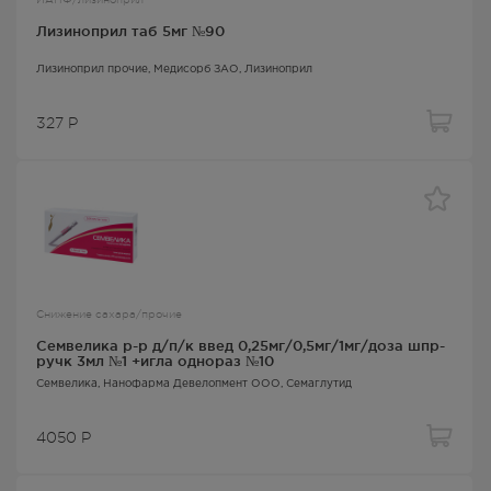
Лизиноприл таб 5мг №90
Лизиноприл прочие
, Медисорб ЗАО,
Лизиноприл
327
Р
Снижение сахара/прочие
Семвелика р-р д/п/к введ 0,25мг/0,5мг/1мг/доза шпр-
ручк 3мл №1 +игла однораз №10
Семвелика
, Нанофарма Девелопмент ООО,
Семаглутид
4050
Р