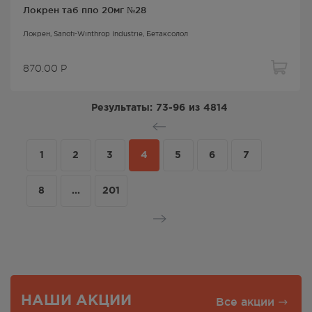
Локрен таб ппо 20мг №28
Локрен
, Sanofi-Winthrop Industrie,
Бетаксолол
870.00
Р
Результаты:
73-96
из
4814
1
2
3
4
5
6
7
8
...
201
НАШИ АКЦИИ
Все акции