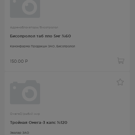
Адреноблокаторы/бисопролол
Бисопролол таб ппо 5мг №60
Канонфарма Продакшн ЗАО,
Бисопролол
150.00
Р
Омега3/рыбий жир
Тройная Омега-3 капс №120
Эвалар ЗАО