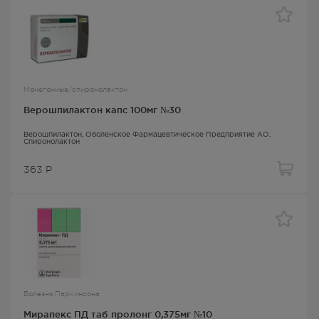
Мочегонные/спиронолактон
Верошпилактон капс 100мг №30
Верошпилактон
, Оболенское Фармацевтическое Предприятие АО,
Спиронолактон
363
Р
Болезнь Паркинсона
Мирапекс ПД таб пролонг 0,375мг №10