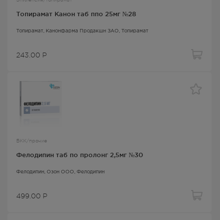
Топирамат Канон таб ппо 25мг №28
Топирамат
, Канонфарма Продакшн ЗАО,
Топирамат
243.00
Р
БКК/прочие
Фелодипин таб по пролонг 2,5мг №30
Фелодипин
, Озон ООО,
Фелодипин
499.00
Р