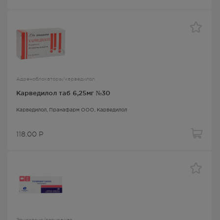
Адреноблокаторы/карведилол
Карведилол таб 6,25мг №30
Карведилол
, Пранафарм ООО,
Карведилол
118.00
Р
Эпилепсия/топирамат