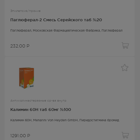
Эпилепсия/прочие
Паглюферал-2 Смесь Серейского таб №20
Паглюферал
, Московская Фармацевтическая Фабрика,
Паглюферал
232.00
Р
Антихолинэстеразные ср-ва внутр
Калимин 60Н таб 60мг №100
Калимин 60Н
, Menarini Von Heyden GmbH,
Пиридостигмина бромид
1291.00
Р