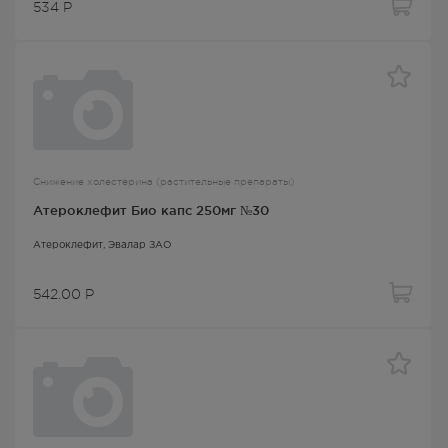
534
Р
Снижение холестерина (растительные препараты)
Атероклефит Био капс 250мг №30
Атероклефит
, Эвалар ЗАО
542.00
Р