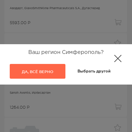
Аводарт
, GlaxoSmithKline Pharmaceuticals S.A.,
Дутастерид
5593.00
Р
Ваш регион Симферополь?
ДА, ВСЁ ВЕРНО
Выбрать другой
рец.ангиотензина II/прочие
Апровель таб ппо 300мг №28
Sanofi Aventis,
Ирбесартан
1264.00
Р