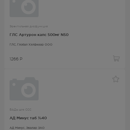
Эректильная дисфункция
ГЛС Артурон капс 500мг N50
ГЛС
, Глобал Хэлфкеар ООО
1266
Р
БАДы для ССС
АД Минус таб №40
АД Минус
, Эвалар ЗАО