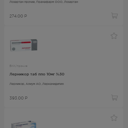
Лозартан прочие
, Пранафарм ООО,
Лозартан
274.00
Р
БКК/прочие
Лерникор таб ппо 10мг №30
Лерникор
, Алиум АО,
Лерканидипин
393.00
Р