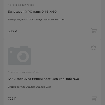
Комб.ср-ва для почек
Бинефрон УРО капс 0,46 №60
Бинефрон
, Вис ООО,
Хвоща полевого экстракт
586
Р
Препараты кальция д/дет
Бэби формула мишки паст жев кальций N30
Бэби формула Эвалар
, Эвалар ЗАО
725
Р