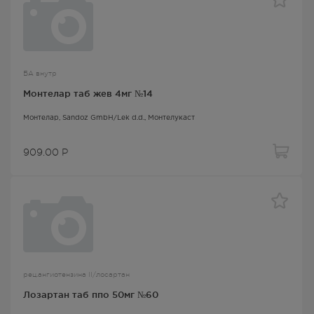
БА внутр
Монтелар таб жев 4мг №14
Монтелар
, Sandoz GmbH/Lek d.d.,
Монтелукаст
909.00
Р
рец.ангиотензина II/лосартан
Лозартан таб ппо 50мг №60