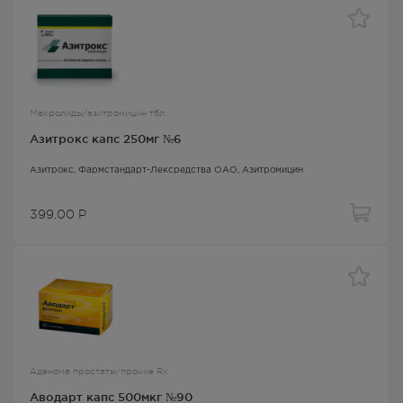
Макролиды/азитромицин тбл
Азитрокс капс 250мг №6
Азитрокс
, Фармстандарт-Лексредства ОАО,
Азитромицин
399.00
Р
Аденома простаты/прочие Rx
Аводарт капс 500мкг №90