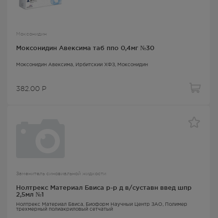
Моксонидин
Моксонидин Авексима таб ппо 0,4мг №30
Моксонидин Авексима
, Ирбитский ХФЗ,
Моксонидин
382.00
Р
Заменитель синовиальной жидкости
Нолтрекс Материал Бвиса р-р д в/суставн введ шпр
2,5мл №1
Нолтрекс Материал Бвиса
, Биоформ Научный Центр ЗАО,
Полимер
трехмерный полиакриловый сетчатый