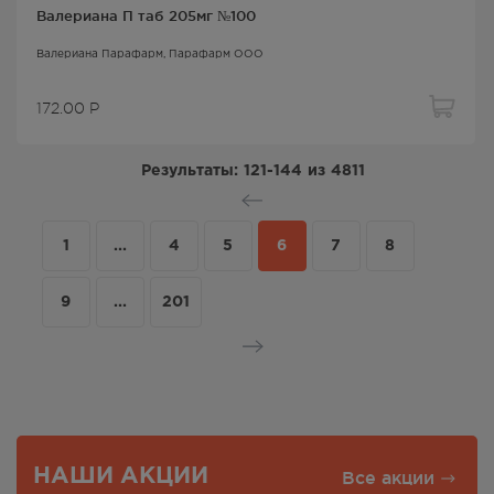
Валериана П таб 205мг №100
Валериана Парафарм
, Парафарм ООО
172.00
Р
Результаты:
121-144
из
4811
1
...
4
5
6
7
8
9
...
201
НАШИ АКЦИИ
Все акции