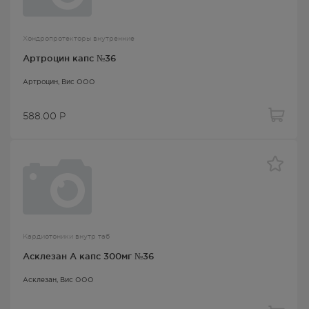
Хондропротекторы внутренние
Артроцин капс №36
Артроцин
, Вис ООО
588.00
Р
Кардиотоники внутр таб
Асклезан А капс 300мг №36
Асклезан
, Вис ООО