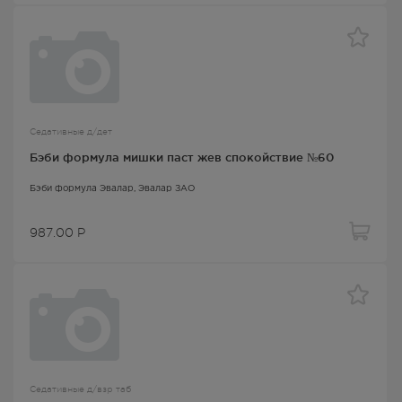
Седативные д/дет
Бэби формула мишки паст жев спокойствие №60
Бэби формула Эвалар
, Эвалар ЗАО
987.00
Р
Седативные д/взр таб