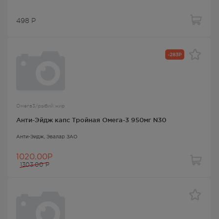
498
Р
-283Р
Омега3/рыбий жир
Анти-Эйдж капс Тройная Омега-3 950мг N30
Анти-Эйдж
, Эвалар ЗАО
1020.00Р
1303.00
Р