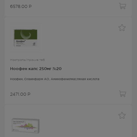
6578.00
Р
Ноотропы/прочие таб
Ноофен капс 250мг №20
Ноофен
, Олайнфарм АО,
Аминофенилмасляная кислота
2471.00
Р