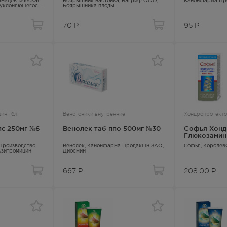
рмацевтическая
Боярышник настойка
, Бэгриф ООО,
Канонфарма Пр
 уклоняющегося
Боярышника плоды
70
Р
95
Р
ин тбл
Венотоники внутренние
Хондропротект
пс 250мг №6
Венолек таб ппо 500мг №30
Софья Хонд
Глюкозамин 
тела
 Производство
Венолек
, Канонфарма Продакшн ЗАО,
Софья
, Короле
Азитромицин
Диосмин
667
Р
208.00
Р