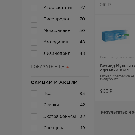
Спайс Актив
14
261
Р
Аторвастатин
77
Акулий Жир
13
Бисопролол
70
Аторвастатин
13
Моксонидин
50
Конкор
13
Амлодипин
48
Роксера
13
Лизиноприл
48
Синдром сухого глаза
Эналаприл
13
прочие
Эналаприл
47
Визмед Мульти г
ПОКАЗАТЬ ЕЩЕ
офтальм 10мл
Энап
13
Ривароксабан
42
Визмед
, Chemedica A
гиалуронат
СКИДКИ И АКЦИИ
Глимепирид
12
Торасемид
42
903
Р
Все
93
Лизиноприл
12
прочие
Метформин
40
Скидки
42
Пион
12
Лозартан
37
Результаты:
49
Экстра бонусы
32
Розувастатин
12
Бетагистин
36
прочие
Спеццена
19
Гепарин прочие
11
Азитромицин
35