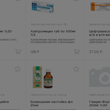
Макролиды/азитромицин тбл
Цефалоспорины
5мг №20
Азитромицин таб по 500мг
Цефтриаксон
№3
в/в и в/м вв
иосинтез ОАО,
Азитромицин прочие
, Replekpharm
Цефтриаксон
, 
AD/Березовский ФЗ,
Азитромицин
Цефтриаксон
128
Р
37.00
Р
дкие
Кардиотоники внутр жидкие
Седативные/гли
щийся
Боярышник настойка фл
Глицин Фор
25мл
250мг №30