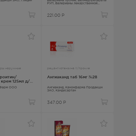
одакшн ЗАО,
Глицин
Валериана прочие
, Белмедпрепараты
РУП,
Валерианы лекарственной
корневища с корнями
221.00
Р
оры наружные
рец.ангиотензина II/прочие
роитин/
Ангиаканд таб 16мг №28
крем 125мл д/
вФарм ООО
Ангиаканд
, Канонфарма Продакшн
ЗАО,
Кандесартан
347.00
Р