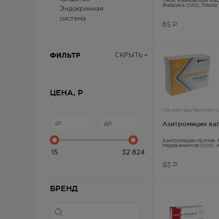
Пион
, Ивановская Фа
Фабрика ОАО,
Пиона
Эндокринная
трава
система
65
Р
ФИЛЬТР
СКРЫТЬ
ЦЕНА, Р
Макролиды/азитромиц
Азитромицин ка
Азитромицин прочие
,
Медикаментов ООО,
15
32 824
93
Р
БРЕНД