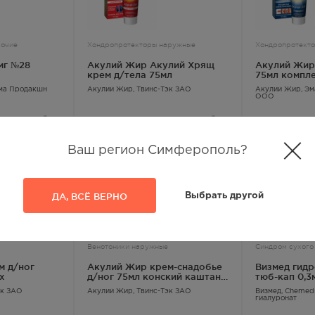
рочие
Хондропротекторы наружные
Хондропротект
мг №28
Акулий Жир Акулий Хрящ
Акулий Жир
крем д/тела 75мл
75мл компл
глюкозамин
ма Продакшн
Акулий Жир
, Твинс-Тэк ЗАО
Акулий Жир
, Э
ООО
237.00
Р
287
Р
Ваш регион Симферополь?
ДА, ВСЁ ВЕРНО
Выбрать другой
Венотоники наружные
Синдром сухого
м д/ног
Акулий Жир крем-снадобье
Визмед гид
х
д/ног 75мл конский каштан
тюб-кап 0,3
и ива
эк ЗАО
Акулий Жир
, Твинс-Тэк ЗАО
Визмед
, Chemed
гиалуронат