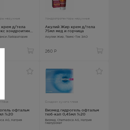
оры наружные
Хондропротекторы наружные
 крем д/тела
Акулий Жир крем д/тела
екс хондроитин
75мл мед и горчица
манси Лаборатория
Акулий Жир
, Твинс-Тэк ЗАО
260
Р
 глаза
Синдром сухого глаза
рогель офтальм
Визмед гидрогель офтальм
мл №20
тюб-кап 0,45мл №20
ica AG,
Натрия
Визмед
, Chemedica AG,
Натрия
гиалуронат