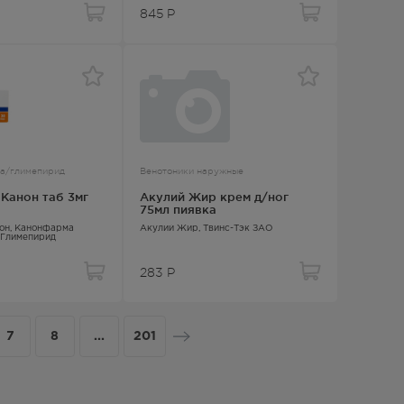
845
Р
а/глимепирид
Венотоники наружные
Канон таб 3мг
Акулий Жир крем д/ног
75мл пиявка
он
, Канонфарма
Акулий Жир
, Твинс-Тэк ЗАО
Глимепирид
283
Р
7
8
...
201