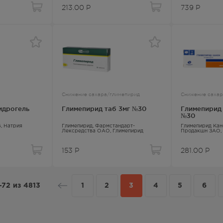
213.00
Р
739
Р
Снижение сахара/глимепирид
Снижение сахар
идрогель
Глимепирид таб 3мг №30
Глимепирид 
№30
G,
Натрия
Глимепирид
, Фармстандарт-
Глимепирид Кан
Лексредства ОАО,
Глимепирид
Продакшн ЗАО,
153
Р
281.00
Р
-72
из
4813
1
2
3
4
5
6