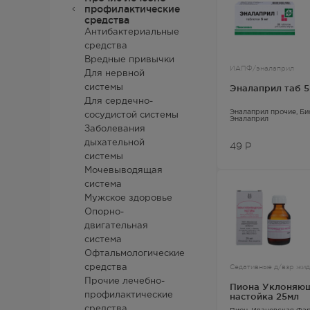
профилактические
средства
Антибактериальные
средства
Вредные привычки
ИАПФ/эналаприл
Для нервной
Эналаприл таб 
системы
Для сердечно-
Эналаприл прочие
, Б
сосудистой системы
Эналаприл
Заболевания
дыхательной
49
Р
системы
Мочевыводящая
система
Мужское здоровье
Опорно-
двигательная
система
Офтальмологические
Седативные д/взр жи
средства
Прочие лечебно-
Пиона Уклоняю
профилактические
настойка 25мл
средства