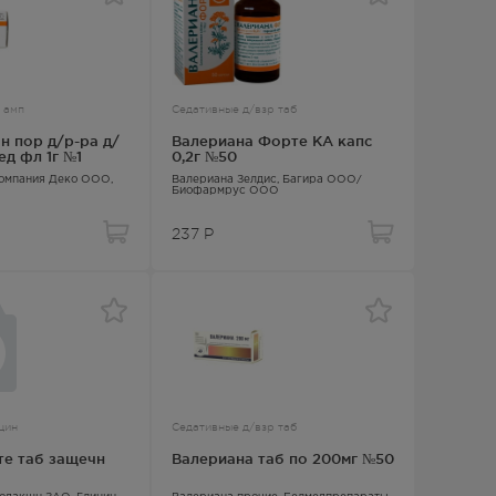
 амп
Седативные д/взр таб
 пор д/р-ра д/
Валериана Форте КА капс
ед фл 1г №1
0,2г №50
Компания Деко ООО,
Валериана Зелдис
, Багира ООО/
Биофармрус ООО
237
Р
цин
Седативные д/взр таб
те таб защечн
Валериана таб по 200мг №50