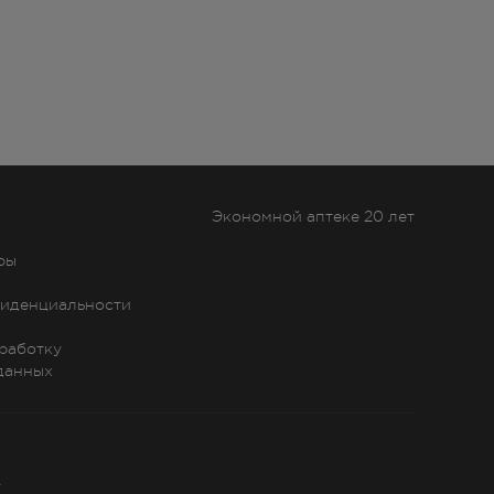
Экономной аптеке 20 лет
ры
иденциальности
бработку
данных
»