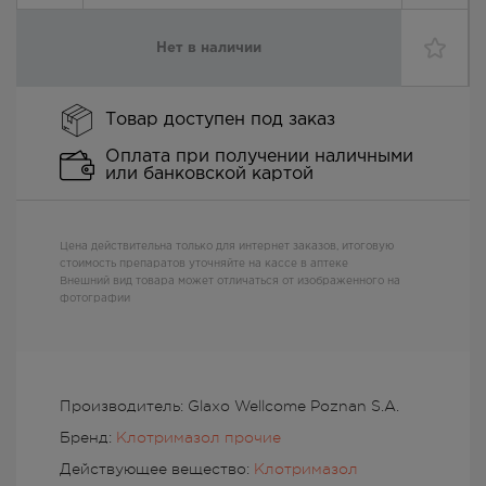
Нет в наличии
Товар доступен под заказ
Оплата при получении наличными
или банковской картой
Цена действительна только для интернет заказов, итоговую
стоимость препаратов уточняйте на кассе в аптеке
Внешний вид товара может отличаться от изображенного на
фотографии
Производитель: Glaxo Wellcome Poznan S.A.
Бренд:
Клотримазол прочие
Действующее вещество:
Клотримазол