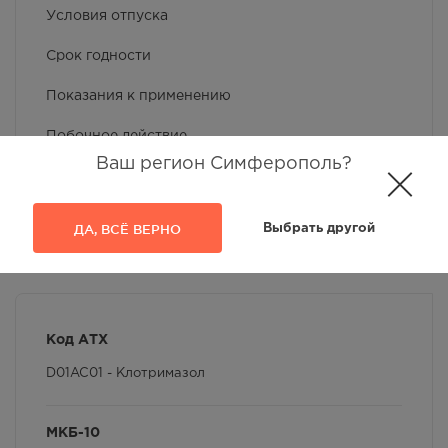
Условия отпуска
Срок годности
Показания к применению
Побочное действие
Ваш регион Симферополь?
Применение при беременности и кормлении
грудью
ДА, ВСЁ ВЕРНО
Выбрать другой
Фармакокинетика
Противопоказания
Особые указания
Код АТХ
Условия хранения
D01AC01 - Клотримазол
Способ применения и дозы
МКБ-10
Фармакологические свойства