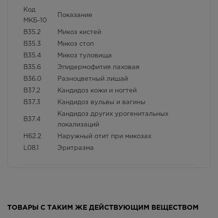
Код
Взаимодействие с другими лекарственными
Показание
МКБ-10
препаратами и другие виды взаимодействия
B35.2
Микоз кистей
B35.3
Микоз стоп
B35.4
Микоз туловища
B35.6
Эпидермофития паховая
B36.0
Разноцветный лишай
B37.2
Кандидоз кожи и ногтей
B37.3
Кандидоз вульвы и вагины
Кандидоз других урогенитальных
B37.4
локализаций
H62.2
Наружный отит при микозах
L08.1
Эритразма
Фармако-терапевтическая группа
противогрибковое средство
ТОВАРЫ С ТАКИМ ЖЕ ДЕЙСТВУЮЩИМ ВЕЩЕСТВОМ