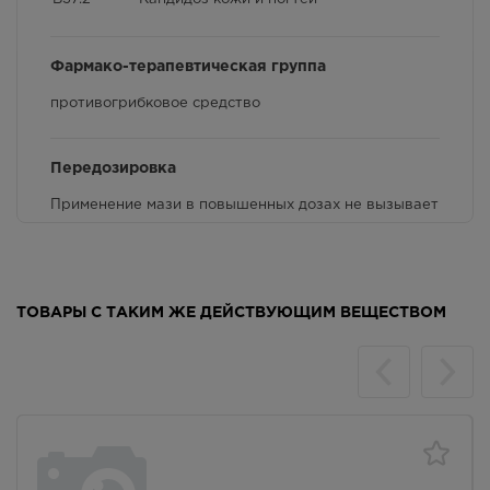
Фармако-терапевтическая группа
противогрибковое средство
Передозировка
Применение мази в повышенных дозах не вызывает
каких-либо реакций и состояний, опасных для
жизни.
ТОВАРЫ С ТАКИМ ЖЕ ДЕЙСТВУЮЩИМ ВЕЩЕСТВОМ
Условия отпуска
Препарат разрешен к применению в качестве
средства безрецептурного отпуска.
Срок годности
Срок годности - 2 года. Не применять препарат по