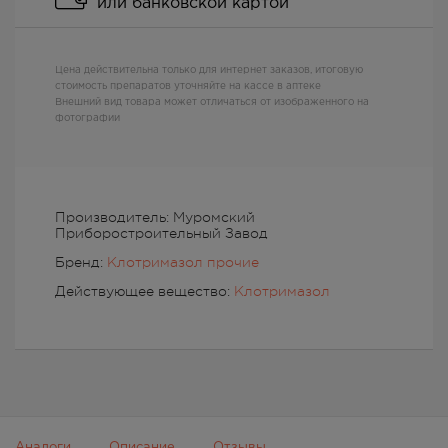
или банковской картой
Цена действительна только для интернет заказов, итоговую
стоимость препаратов уточняйте на кассе в аптеке
Внешний вид товара может отличаться от изображенного на
фотографии
Производитель: Муромский
Приборостроительный Завод
Бренд:
Клотримазол прочие
Действующее вещество:
Клотримазол
Аналоги
Описание
Отзывы