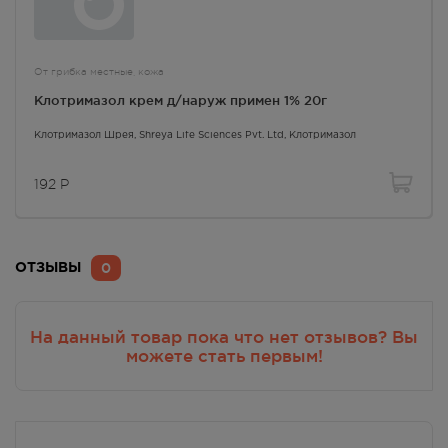
истечении срока годности.
От грибка местные, кожа
Применение при хронических заболеваниях
Клотримазол крем д/наруж примен 1% 20г
У больных с печеночной недостаточностью следует
периодически контролировать функциональное
Клотримазол Шрея
, Shreya Life Sciences Pvt. Ltd,
Клотримазол
состояние печени.
192
Р
Показания к применению
грибковые поражения кожи;
микозы кожных складок, стоп;
0
ОТЗЫВЫ
отрубевидный лишай;
поверхностные кандидозы, вызванные
дерматофитами, дрожжевыми (включая род
На данный товар пока что нет отзывов? Вы
можете стать первым!
Candida), плесневыми и другими грибами и
возбудителями, чувствительными к
клотримазолу;
микозы, осложненные вторичной пиодермией.