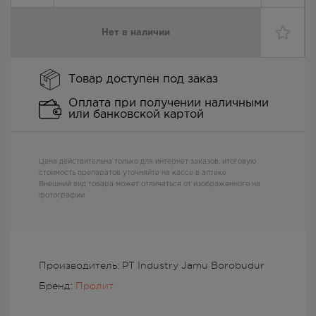
Нет в наличии
Товар доступен под заказ
Оплата при получении наличными
или банковской картой
Цена действительна только для интернет заказов, итоговую
стоимость препаратов уточняйте на кассе в аптеке
Внешний вид товара может отличаться от изображенного на
фотографии
Производитель: PT Industry Jamu Borobudur
Бренд:
Пролит