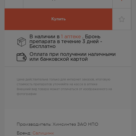
Купить
В наличии в
1 аптеке
. Бронь
препарата в течение 3 дней -
Бесплатно
Оплата при получении наличными
или банковской картой
Цена действительна только для интернет заказов, итоговую
стоимость препаратов уточняйте на кассе в аптеке
Внешний вид товара может отличаться от изображенного на
фотографии
Производитель: Химсинтез ЗАО НПО
Бренд:
Салицинк