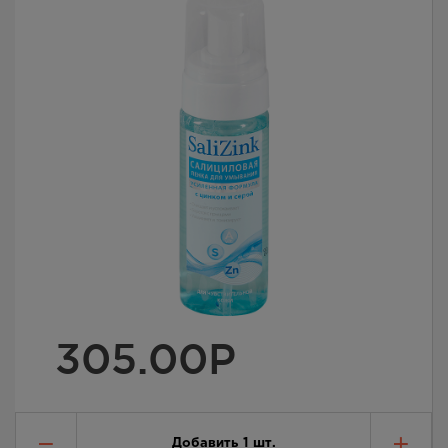
305.00
Р
Добавить
1
шт.