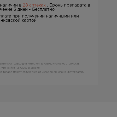
 наличии в
28 аптеках
. Бронь препарата в
ечение 3 дней -
Бесплатно
плата при получении наличными или
анковской картой
вительна только для интернет заказов, итоговую стоимость
 уточняйте на кассе в аптеке
д товара может отличаться от изображенного на фотографии