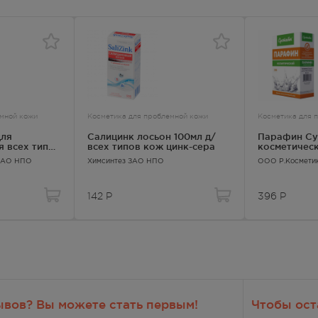
лосуточно
181.00
Р
лосуточно
181.00
Р
емной кожи
Косметика для проблемной кожи
Косметика для 
— 21:00
для
Салицинк лосьон 100мл д/
Парафин Су
181.00
Р
я всех типов
всех типов кож цинк-сера
косметическ
0г
 ЗАО НПО
Химсинтез ЗАО НПО
ООО Р.Космет
— 21:00
142
Р
396
Р
181.00
Р
лосуточно
181.00
Р
лосуточно
ывов? Вы можете стать первым!
Чтобы ост
181.00
Р