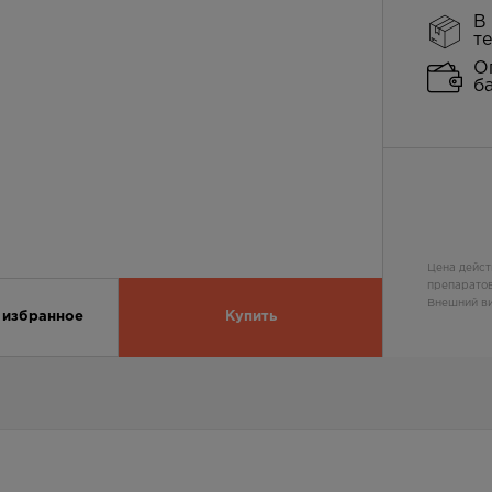
В
т
О
б
Цена дейст
препаратов
Внешний ви
 избранное
Купить