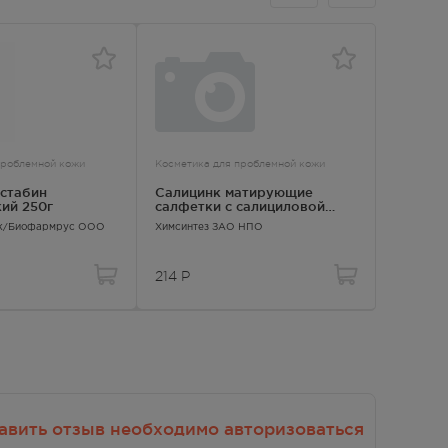
проблемной кожи
Косметика для проблемной кожи
Косметика
стабин
Салицинк матирующие
Салици
ий 250г
салфетки с салициловой
160мл 
кислотой и экстрактом
цинк-с
ик/Биофармрус ООО
Химсинтез ЗАО НПО
Салицинк
зеленого чая №50
214
Р
310.00
авить отзыв необходимо авторизоваться