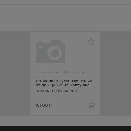
— 21:00
181.00
Р
 — 20:00
181.00
Р
 — 20:00
181.00
Р
Косметика для проблемной кожи
- 20.00
Пропеллер суспензия салиц
от прыщей 25мл болтушка
181.00
Р
Народные Промыслы ООО
— 21:00
181.00
Р
181.00
Р
лосуточно