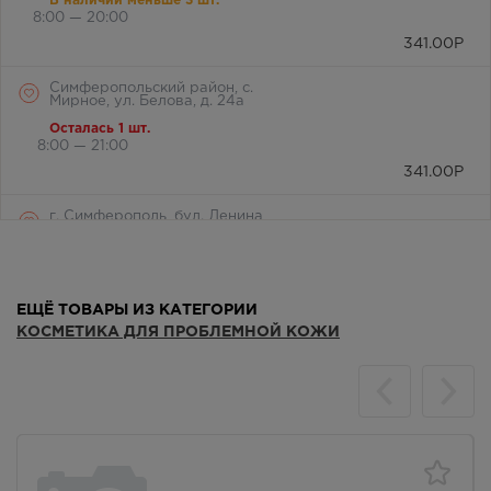
В наличии меньше 3 шт.
8:00 — 20:00
341.00
Р
Симферопольский район, с.
Мирное, ул. Белова, д. 24а
Осталась 1 шт.
8:00 — 21:00
341.00
Р
г. Симферополь, бул. Ленина,
дом 15/ул.Гагарина, д.1
(напротив перехода)
В наличии меньше 3 шт.
Круглосуточно
ЕЩЁ ТОВАРЫ ИЗ КАТЕГОРИИ
341.00
Р
КОСМЕТИКА ДЛЯ ПРОБЛЕМНОЙ КОЖИ
г. Симферополь, б-р Ленина,
д.15/ул. Гагарина, д.1 (рядом с
ПУДом)
В наличии меньше 3 шт.
8:00 — 21:00
341.00
Р