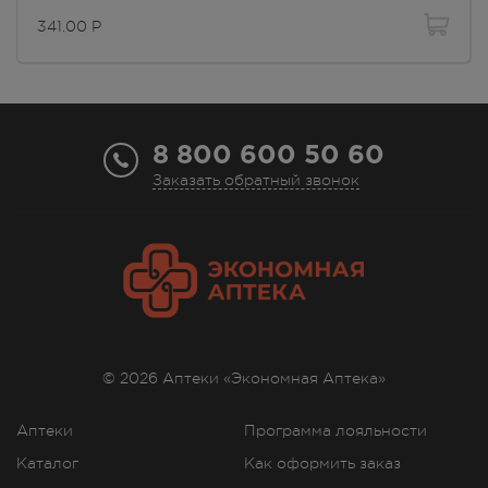
341.00
Р
341.00
Р
г. Симферополь, ул.
Кечкеметская, дом 71
В наличии меньше 3 шт.
8:00 — 21:00
341.00
Р
8 800 600 50 60
Заказать обратный звонок
г. Симферополь, ул. Киевская,
дом 4
Осталась 1 шт.
8:00 — 20:00
341.00
Р
г. Симферополь, ул.
Киевская,100ж (рынок,рядом с
"Чайной коллекцией"
В наличии меньше 3 шт.
© 2026 Аптеки «Экономная Аптека»
8:00 — 20:00
341.00
Р
Аптеки
Программа лояльности
г. Симферополь, ул. Киевская/
Мокроусова, д. 40/23
Каталог
Как оформить заказ
Осталась 1 шт.