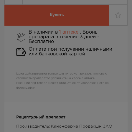
Купить
В наличии в
1 аптеке
. Бронь
препарата в течение 3 дней -
Бесплатно
Оплата при получении наличными
или банковской картой
Цена действительна только для интернет заказов, итоговую
стоимость препаратов уточняйте на кассе в аптеке
Внешний вид товара может отличаться от изображенного на
фотографии
Рецептурный препарат
Производитель: Канонфарма Продакшн ЗАО