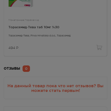
Мочегонные/торасемид
Торасемид-Тева таб 10мг №30
Торасемид-Тева
, Pliva Hrvatska d.o.o.,
Торасемид
494
Р
0
ОТЗЫВЫ
На данный товар пока что нет отзывов? Вы
можете стать первым!