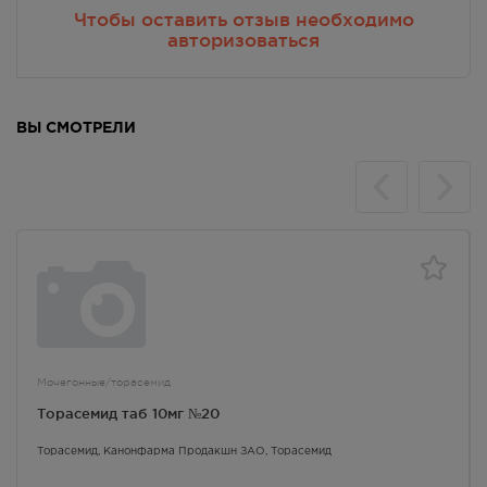
Чтобы оставить отзыв необходимо
авторизоваться
ВЫ СМОТРЕЛИ
Мочегонные/торасемид
Торасемид таб 10мг №20
Торасемид
, Канонфарма Продакшн ЗАО,
Торасемид