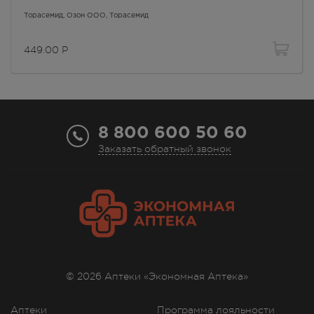
дом 82
Торасемид
, Озон ООО,
Торасемид
В наличии больше 3 шт.
Круглосуточно
449.00
Р
449.00
Р
г. Симферополь, пр-кт Победы,
дом 210 в
В наличии меньше 3 шт.
Круглосуточно
8 800 600 50 60
449.00
Р
Заказать обратный звонок
г. Симферополь, ул.
Балаклавская,75а
В наличии меньше 3 шт.
8:00 — 21:00
449.00
Р
г. Симферополь, ул. Гагарина, 17
Осталась 1 шт.
8.00 - 21.00
© 2026 Аптеки «Экономная Аптека»
449.00
Р
Аптеки
Программа лояльности