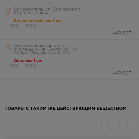
Симферополь, ул. Василевского
Маршала, дом 4
В наличии меньше 3 шт.
8:00 — 20:00
449.00
Р
Симферопольский р-н, с.
Фонтаны, ж/кв "Бектемир", ул.
Сабрие Эреджеповой, 21-а
Осталась 1 шт.
8:00 — 20:00
449.00
Р
Симферопольский район, с.
Мирное, ул. Белова, д. 24а
Осталась 1 шт.
8:00 — 21:00
ТОВАРЫ С ТАКИМ ЖЕ ДЕЙСТВУЮЩИМ ВЕЩЕСТВОМ
449.00
Р
г. Симферополь, бул. Ленина,
дом 15/ул.Гагарина, д.1
(напротив перехода)
В наличии больше 3 шт.