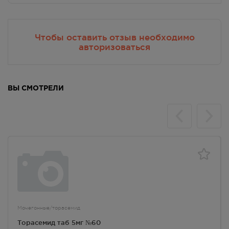
В наличии меньше 3 шт.
8:00 — 21:00
449.00
Р
Чтобы оставить отзыв необходимо
авторизоваться
г. Симферополь, пр-кт Кирова /
ул Гоголя, д 22/2
В наличии меньше 3 шт.
Круглосуточно
449.00
Р
ВЫ СМОТРЕЛИ
г. Симферополь, пр-кт Кирова
д.18/ул. Самокиша, д.3
В наличии меньше 3 шт.
8:00 — 21:00
449.00
Р
г. Симферополь, пр-кт Кирова, д
34
В наличии меньше 3 шт.
8:00 — 21:00
449.00
Р
Мочегонные/торасемид
Торасемид таб 5мг №60
г. Симферополь, пр-кт Кирова,