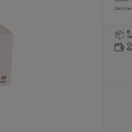
Действ
В
т
О
б