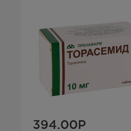
394.00
Р