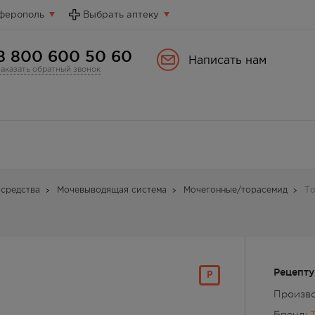
ферополь
Выбрать аптеку
8 800 600 50 60
Написать нам
Заказать обратный звонок
средства
Мочевыводящая система
Мочегонные/торасемид
То
Рецепту
Р
Произв
Бренд: