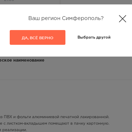
394.00
Р
Ваш регион Симферополь?
лосуточно
394.00
Р
ДА, ВСЁ ВЕРНО
Выбрать другой
— 21:00
394.00
Р
еское наименование
— 21:00
394.00
Р
лосуточно
394.00
Р
— 21:00
из ПВХ и фольги алюминиевой печатной лакированной.
394.00
Р
есте с листком-вкладышем помещают в пачку картонную.
я реализации.