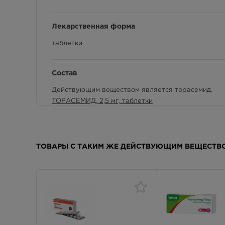
г. Симферополь, ул. Бела Куна, д. 9д
8:00 
Осталась 1 шт.
Лекарственная форма
г. Симферополь, ул. Гагарина, 17
8.00 
таблетки
Осталась 1 шт.
г. Симферополь, ул. Гагарина, дом
Состав
8:00 
40
Действующим веществом является торасемид.
Осталась 1 шт.
ТОРАСЕМИД, 2,5 мг, таблетки
Каждая таблетка содержит 2,5 мг торасемида.
г. Симферополь, ул. Кечкеметская,
8:00 
дом 71
Прочими вспомогательными веществами являются: 
Осталась 1 шт.
повидон К-25, натрия крахмал гликолят (тип А), к
ТОРАСЕМИД, 5 мг, таблетки
ТОВАРЫ С ТАКИМ ЖЕ ДЕЙСТВУЮЩИМ ВЕЩЕСТВ
г. Симферополь, ул. Киевская, дом 4
8:00
Каждая таблетка содержит 5 мг торасемида.
Осталась 1 шт.
Прочими вспомогательными веществами являются: 
повидон К-25, натрия крахмал гликолят (тип А), к
г. Симферополь, ул. Киевская/
8.00 
ТОРАСЕМИД, 10 мг, таблетки
Мокроусова, д. 40/23
Каждая таблетка содержит 10 мг торасемида.
Осталась 1 шт.
Прочими вспомогательными веществами являются: 
повидон К-25, натрия крахмал гликолят (тип А), к