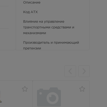
Описание
Код АТХ
Влияние на управление
транспортными средствами и
механизмами
Производитель и принимающий
претензии
Фармако-терапевтическая группа
),
Передозировка
Применение детьми
),
Условия отпуска
Срок годности
),
Показания к применению