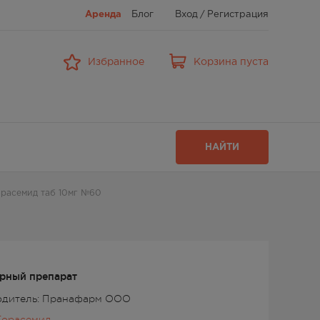
Аренда
Блог
Вход
/
Регистрация
Избранное
Корзина пуста
НАЙТИ
расемид таб 10мг №60
рный препарат
одитель: Пранафарм ООО
Торасемид