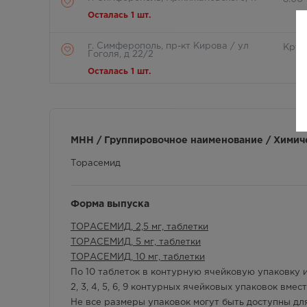
Осталась 1 шт.
г. Симферополь, пр-кт Кирова / ул
Круг
Гоголя, д 22/2
Осталась 1 шт.
г. Симферополь, пр-кт Кирова д.18/
8:00 
ул. Самокиша, д.3
Осталась 1 шт.
МНН / Группировочное наименование / Химич
г. Симферополь, пр-кт Кирова, д 34
8:00 
Торасемид
Осталась 1 шт.
г. Симферополь, ул. 60 лет Октября,
Круг
Форма выпуска
дом 22
ТОРАСЕМИД, 2,5 мг, таблетки
В наличии меньше 3 шт.
ТОРАСЕМИД, 5 мг, таблетки
г. Симферополь, ул. Астраханская,
ТОРАСЕМИД, 10 мг, таблетки
8:00 
41
По 10 таблеток в контурную ячейковую упаковку 
Осталась 1 шт.
2, 3, 4, 5, 6, 9 контурных ячейковых упаковок вм
Не все размеры упаковок могут быть доступны дл