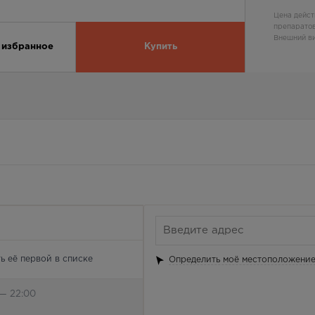
Цена дейст
препаратов
Внешний ви
 избранное
Купить
ь её первой в списке
Определить моё местоположени
 — 22:00