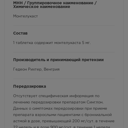
МНН / Группировочное наименование /
В наличии меньше 3 шт.
Химическое наименование
Фармакологические свойства
8:00 — 21:00
1470.00
Р
Монтелукаст
Взаимодействие с другими лекарственными
препаратами и другие виды взаимодействия
г. Симферополь, пр-кт Кирова,
дом 82
Состав
В наличии меньше 3 шт.
Круглосуточно
1 таблетка содержит монтелукаста 5 мг.
1470.00
Р
Производитель и принимающий претензии
г. Симферополь, пр-кт Победы,
дом 210 в
Гедеон Рихтер, Венгрия
Осталась 1 шт.
Круглосуточно
1470.00
Р
Передозировка
г. Симферополь, ул. 60 лет
Отсутствует специфическая информация по
Октября, дом 22
лечению передозировки препаратом Синглон.
Осталась 1 шт.
Данных о симптомах передозировки при приеме
Круглосуточно
препарата взрослыми пациентами с бронхиальной
1470.00
Р
астмой в дозе, превышающей 200 мг/сут. в течение
22 недель и в дозе 900 мг/сут. в течение 1 недели
г. Симферополь, ул. Гагарина, 17