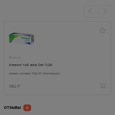
БА внутр
Алмонт таб жев 5мг №28
Алмонт
, Актавис ЛТД МТ,
Монтелукаст
1562
Р
0
ОТЗЫВЫ