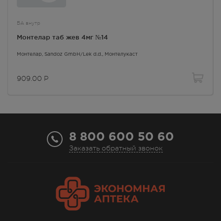
БА внутр
Монтелар таб жев 4мг №14
Монтелар
, Sandoz GmbH/Lek d.d.,
Монтелукаст
909.00
Р
8 800 600 50 60
Заказать обратный звонок