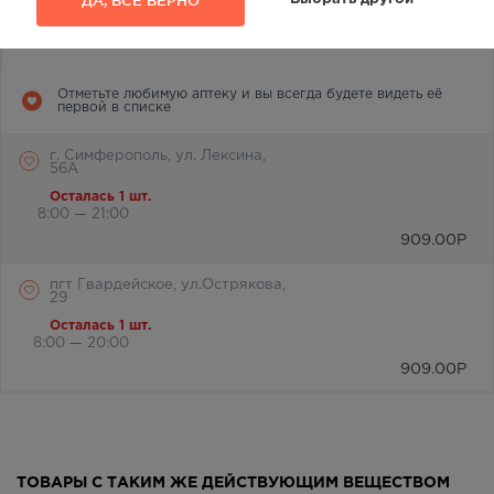
Наличие в аптеках
2
Отметьте любимую аптеку и вы всегда будете видеть её
первой в списке
г. Симферополь, ул. Лексина,
56А
Осталась 1 шт.
8:00 — 21:00
909.00
Р
пгт Гвардейское, ул.Острякова,
29
Осталась 1 шт.
8:00 — 20:00
909.00
Р
ТОВАРЫ С ТАКИМ ЖЕ ДЕЙСТВУЮЩИМ ВЕЩЕСТВОМ