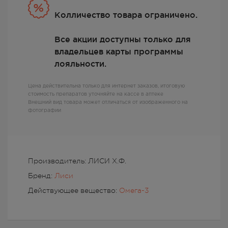
Колличество товара ограничено.
Все акции доступны только для
владельцев карты программы
лояльности.
Цена действительна только для интернет заказов, итоговую
стоимость препаратов уточняйте на кассе в аптеке
Внешний вид товара может отличаться от изображенного на
фотографии
Производитель: ЛИСИ Х.Ф.
Бренд:
Лиси
Действующее вещество:
Омега-3