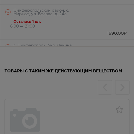
Симферопольский район, с.
Мирное, ул. Белова, д. 24а
Осталась 1 шт.
8:00 — 21:00
1690.00
Р
г. Симферополь, бул. Ленина,
дом 15/ул.Гагарина, д.1
(напротив перехода)
Осталась 1 шт.
Круглосуточно
ТОВАРЫ С ТАКИМ ЖЕ ДЕЙСТВУЮЩИМ ВЕЩЕСТВОМ
1690.00
Р
г. Симферополь, ул. Крылова, 36
/ ул. Краснознаменная, 72
В наличии меньше 3 шт.
8:00 — 21:00
1690.00
Р
г. Симферополь, Залесская 80
Осталась 1 шт.
8:00 — 20:00