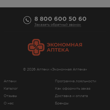
Октября, дом 22
Осталась 1 шт.
Круглосуточно
1690.00
Р
8 800 600 50 60
Заказать обратный звонок
г. Симферополь, ул.
Балаклавская,75а
Осталась 1 шт.
8:00 — 21:00
1690.00
Р
г. Симферополь, ул. Бела Куна,
д. 9д
Осталась 1 шт.
8:00 — 21:00
© 2026 Аптеки «Экономная Аптека»
1690.00
Р
Аптеки
Программа лояльности
г. Симферополь, ул. Гагарина, 17
Каталог
Как оформить заказ
Осталась 1 шт.
8.00 - 21.00
Отзывы
Доставка и оплата
1690.00
Р
О нас
Бренды
г. Симферополь, ул. Гагарина,