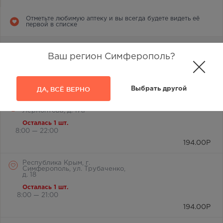
Отметьте любимую аптеку и вы всегда будете видеть её
первой в списке
г. Симферополь, ул.
Лермонтова, 2а
Ваш регион Симферополь?
Осталась 1 шт.
8:00 — 21:00
194.00
Р
ДА, ВСЁ ВЕРНО
Выбрать другой
г. Симферополь, ул.
Лермонтова, д. 17а
Осталась 1 шт.
8:00 — 22:00
194.00
Р
Республика Крым, г.
Симферополь, ул. Трубаченко,
д. 18
Осталась 1 шт.
8:00 — 21:00
194.00
Р