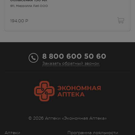
В наличии больше 3 шт.
911
, Мирролла Лаб ООО
8:00 — 21:00
194.00
Р
194.00
Р
г. Симферополь, ул. Гагарина,
дом 40
Осталась 1 шт.
8:00 — 21:00
194.00
Р
8 800 600 50 60
Заказать обратный звонок
г. Симферополь, ул. Героев
Сталинграда, д.6 Г
В наличии меньше 3 шт.
Круглосуточно
194.00
Р
г. Симферополь, ул. Дмитрия
Ульянова 12
Осталась 1 шт.
Круглосуточно
© 2026 Аптеки «Экономная Аптека»
194.00
Р
Аптеки
Программа лояльности
г. Симферополь, ул.