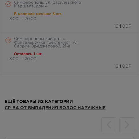
Симферополь, ул. Василевского
Маршала, дом 4
В наличии меньше 3 шт.
8:00 — 20:00
194.00
Р
Симферопольский р-н, с.
Фонтаны, ж/кв "Бектемир", ул.
Сабрие Эреджеповой, 21-а
Осталась 1 шт.
8:00 — 20:00
194.00
Р
Симферопольский район, с.
Мирное, ул. Белова, д. 24а
Осталась 1 шт.
8:00 — 21:00
ЕЩЁ ТОВАРЫ ИЗ КАТЕГОРИИ
194.00
Р
СР-ВА ОТ ВЫПАДЕНИЯ ВОЛОС НАРУЖНЫЕ
г. Симферополь, бул. Ленина,
дом 15/ул.Гагарина, д.1
(напротив перехода)
В наличии меньше 3 шт.
Круглосуточно