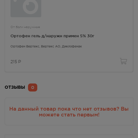
От боли наружные
Ортофен гель д/наружн примен 5% 30г
Ортофен Вертекс
, Вертекс АО,
Диклофенак
215
Р
0
ОТЗЫВЫ
На данный товар пока что нет отзывов? Вы
можете стать первым!