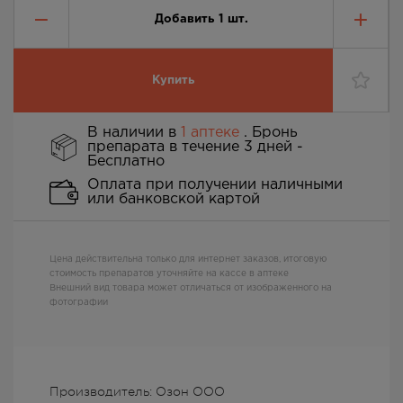
Добавить
1
шт.
Купить
В наличии в
1 аптеке
. Бронь
препарата в течение 3 дней -
Бесплатно
Оплата при получении наличными
или банковской картой
Цена действительна только для интернет заказов, итоговую
стоимость препаратов уточняйте на кассе в аптеке
Внешний вид товара может отличаться от изображенного на
фотографии
Производитель: Озон ООО