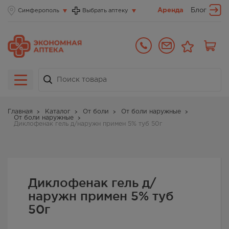
Аренда
Блог
Симферополь
Выбрать аптеку
Главная
Каталог
От боли
От боли наружные
От боли наружные
Диклофенак гель д/наружн примен 5% туб 50г
Диклофенак гель д/
наружн примен 5% туб
50г