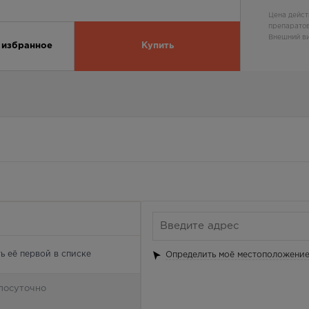
Цена дейст
препаратов
Внешний ви
 избранное
Купить
ь её первой в списке
Определить моё местоположени
лосуточно