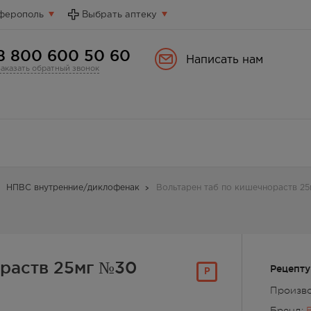
ферополь
Выбрать аптеку
8 800 600 50 60
Написать нам
Заказать обратный звонок
НПВС внутренние/диклофенак
Вольтарен таб по кишечнораств 2
ораств 25мг №30
Рецепту
Р
Произво
Бренд: