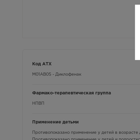
Код АТХ
M01AB05 - Диклофенак
Фармако-терапевтическая группа
НПВП
Применение детьми
Противопоказано применение у детей в возрасте д
Противопоказано применение у детей и подростко