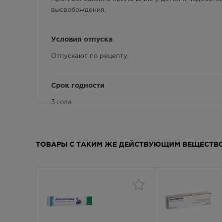
высвобождения.
Условия отпуска
Отпускают по рецепту.
Срок годности
3 года
Применение при хронических заболеваниях
ТОВАРЫ С ТАКИМ ЖЕ ДЕЙСТВУЮЩИМ ВЕЩЕСТВ
Противопоказания: тяжелая печеночная недостато
Противопоказания: тяжелая почечная недостаточ
С особой осторожностью применяют у пациентов 
Показания к применению
Воспалительные и дегенеративные заболевания оп