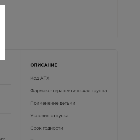
ОПИСАНИЕ
Код АТХ
Фармако-терапевтическая группа
Применение детьми
Условия отпуска
Срок годности
ого