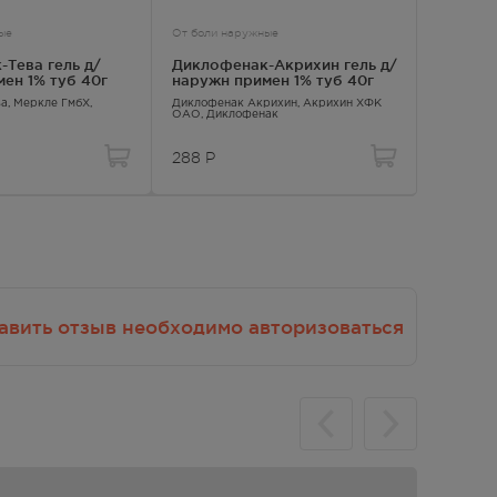
Взаимодействие с другими
т;
лекарственными препаратами и
ые
От боли наружные
От боли 
,
другие виды взаимодействия
ем
Тева гель д/
Диклофенак-Акрихин гель д/
Диклоф
ен 1% туб 40г
наружн примен 1% туб 40г
наружн
;
ва
, Меркле ГмбХ,
Диклофенак Акрихин
, Акрихин ХФК
Диклофен
ой
ОАО,
Диклофенак
Диклофен
288
Р
379.00
на
авить отзыв необходимо авторизоваться
 или
ит,