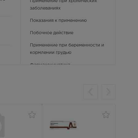
Применение при хронических
заболеваниях
Показания к применению
Побочное действие
Применение при беременности и
кормлении грудью
Фармакокинетика
Противопоказания
Особые указания
Условия хранения
Способ применения и дозы
Фармакологические свойства