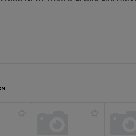
ОМ
чность, активное заболевание печени.
ность (КК<30 мл/мин), прогрессирующее заболевание почек.
пожилого возраста.
орно-двигательного аппарата, в т.ч. ревматоидный, ювенильный,