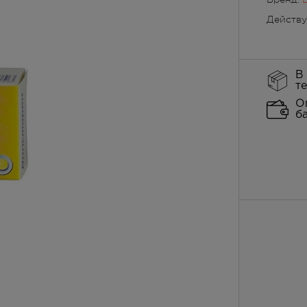
Действ
В
т
О
б