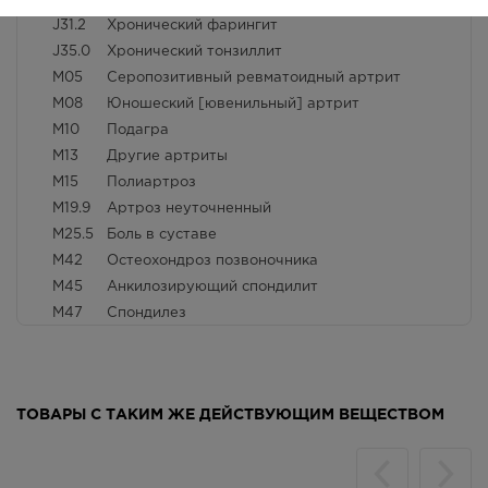
J31.2
Хронический фарингит
J35.0
Хронический тонзиллит
M05
Серопозитивный ревматоидный артрит
M08
Юношеский [ювенильный] артрит
M10
Подагра
M13
Другие артриты
M15
Полиартроз
M19.9
Артроз неуточненный
M25.5
Боль в суставе
M42
Остеохондроз позвоночника
M45
Анкилозирующий спондилит
M47
Спондилез
M54
Дорсалгия
M54.1
Радикулопатия
M54.3
Ишиас
ТОВАРЫ С ТАКИМ ЖЕ ДЕЙСТВУЮЩИМ ВЕЩЕСТВОМ
M54.4
Люмбаго с ишиасом
M65
Синовиты и теносиновиты
Болезни мягких тканей, связанные с
M70