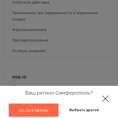
Побочное действие
Применение при беременности и кормлении
грудью
Фармакокинетика
Противопоказания
Особые указания
Способ применения и дозы
Фармакологические свойства
МКБ-10
Взаимодействие с другими лекарственными
Код
препаратами и другие виды взаимодействия
Показание
МКБ-10
Ваш регион Симферополь?
H66
Гнойный и неуточненный средний отит
H92.0
Оталгия
ДА, ВСЁ ВЕРНО
Выбрать другой
J02
Острый фарингит
J03
Острый тонзиллит