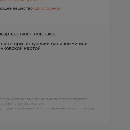
ующее вещество:
Диклофенак
овар доступен под заказ
плата при получении наличными или
анковской картой
вительна только для интернет заказов, итоговую стоимость
 уточняйте на кассе в аптеке
д товара может отличаться от изображенного на фотографии