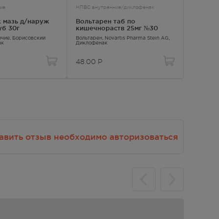
ые
НПВС внутренние/диклофенак
От боли 
 мазь д/наруж
Вольтарен таб по
Диклоф
уб 30г
кишечнораств 25мг №30
примен 
очие
, Борисовский
Вольтарен
, Novartis Pharma Stein AG,
Диклофен
ак
Диклофенак
Диклофен
48.00
Р
318
Р
авить отзыв необходимо авторизоваться