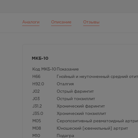
Аналоги
Описание
Отзывы
МКБ-10
Код МКБ-10
Показание
H66
Гнойный и неуточненный средний оти
H92.0
Оталгия
J02
Острый фарингит
J03
Острый тонзиллит
J31.2
Хронический фарингит
J35.0
Хронический тонзиллит
M05
Серопозитивный ревматоидный артри
M08
Юношеский [ювенильный] артрит
M10
Подагра