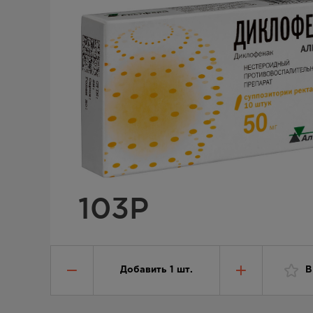
103
Р
Добавить
1
шт.
В