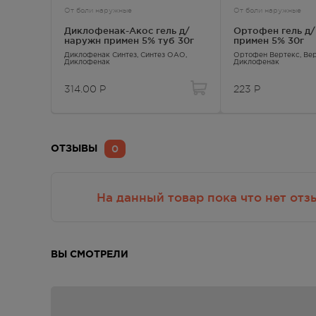
N94.5
Вторичная дисменорея
От боли наружные
От боли наружные
R07.0
Боль в горле
Диклофенак-Акос гель д/
Ортофен гель д
R52.0
Острая боль
наружн примен 5% туб 30г
примен 5% 30г
R52.2
Другая постоянная боль (хроническая
Диклофенак Синтез
, Синтез ОАО,
Ортофен Вертекс
, Ве
Диклофенак
Диклофенак
314.00
Р
223
Р
Фармако-терапевтическая группа
НПВП
0
ОТЗЫВЫ
Применение детьми
Не рекомендуется применять у детей в возрасте д
На данный товар пока что нет отз
Применение при хронических заболеваниях
С особой осторожностью применяют при заболева
ВЫ СМОТРЕЛИ
С особой осторожностью применяют при заболева
С особой осторожностью применяют у пациентов 