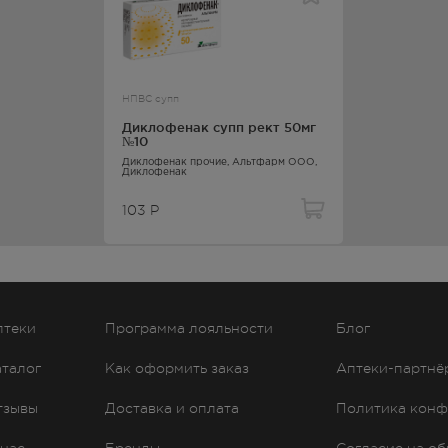
орно-двигательного аппарата, в т.ч. ревматоидный, ювенильный,
 другие спондилоартропатии; остеоартроз; подагрический артри
ы позвоночника (люмбаго, ишиалгия, оссалгия, невралгия, миалгия
НПВС супп
леоперационный болевой синдром, сопровождающийся воспалени
Диклофенак супп рект 50мг
менорея; воспалительные процессы в малом тазу (в т.ч. аднексит)
№10
рганов с выраженным болевым синдромом (в составе комплексн
Диклофенак прочие
, Альтфарм ООО,
Диклофенак
м к применению препарата.
103
Р
апии, уменьшения боли и воспаления на момент использования, 
птеки
Программа лояльности
Блог
доминальная боль, тошнота, рвота, диарея, диспепсия, метеоризм,
ости аминотрансфераз в сыворотке крови; редко - гастрит,
аталог
Как оформить заказ
Аптеки-партнё
 мелена, диарея с примесью крови, язвы желудка и кишечника (с
уха, нарушения функции печени; очень редко - стоматит, глоссит,
тзывы
Доставка и оплата
Политика конф
подобных стриктур в кишечнике, колит (неспецифический
ита или болезни Крона), запоры, панкреатит, молниеносный гепат