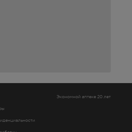
т;
,
ем
;
ой
на
Экономной аптеке 20 лет
ры
 или
иденциальности
ит,