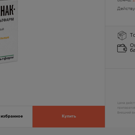
Действ
Т
О
б
Цена дейст
препаратов
Внешний ви
 избранное
Купить