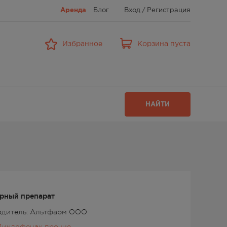
Аренда
Блог
Вход
/
Регистрация
Избранное
Корзина пуста
НАЙТИ
рный препарат
одитель: Альтфарм ООО
Диклофенак прочие