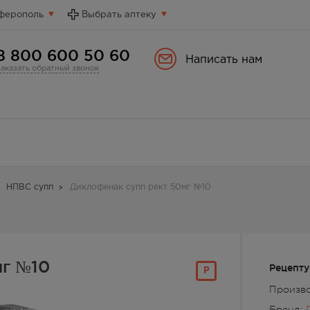
ферополь
Выбрать аптеку
8 800 600 50 60
Написать нам
Заказать обратный звонок
НПВС супп
Диклофенак супп рект 50мг №10
мг №10
Рецепту
Р
Произв
Бренд: