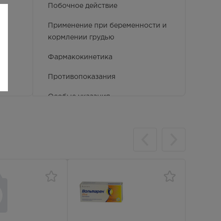
Побочное действие
Применение при беременности и
кормлении грудью
Фармакокинетика
Противопоказания
Особые указания
Способ применения и дозы
Фармакологические свойства
Взаимодействие с другими
лекарственными препаратами и
другие виды взаимодействия