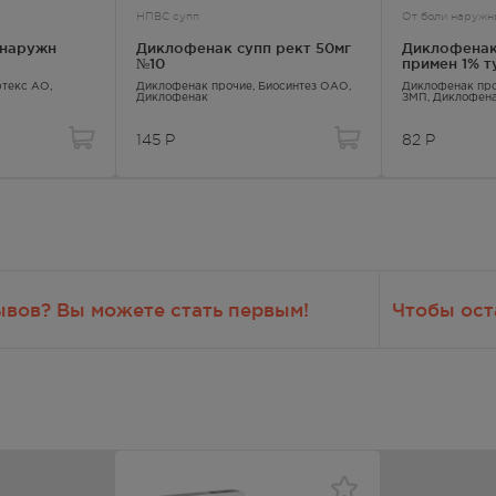
НПВС супп
От боли наружн
/наружн
Диклофенак супп рект 50мг
Диклофенак
№10
примен 1% т
)
ртекс АО,
Диклофенак прочие
, Биосинтез ОАО,
Диклофенак пр
Диклофенак
ЗМП,
Диклофен
145
Р
82
Р
о 6 лет.
ывов? Вы можете стать первым!
Чтобы ост
ниях печени в анамнезе.
ниях почек в анамнезе.
пожилого возраста.