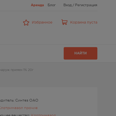
Аренда
Блог
Вход
/
Регистрация
Избранное
Корзина пуста
НАЙТИ
наруж примен 1% 20г
дитель: Синтез ОАО
Клотримазол прочие
ующее вещество:
Клотримазол