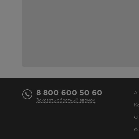
беременности или в период кормления грудью ок
(ребенка). Однако вопрос о целесообразности н
консультации врача.
Нанесение препарата непосредственно на лакти
Фармакокинетика
Клотримазол плохо всасывается через кожу и сли
Концентрация в глубоких слоях эпидермиса выше
наружном применении концентрация клотримазола
Противопоказания
8 800 600 50 60
А
повышенная чувствительность к клотримазо
Заказать обратный звонок
I триместр беременности.
К
С осторожностью:
период лактации.
О
Особые указания
О
Не рекомендуется нанесение препарата на кожу в 