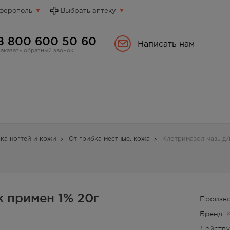
ферополь
Выбрать аптеку
8 800 600 50 60
Написать нам
Заказать обратный звонок
бка ногтей и кожи
От грибка местные, кожа
Клотримазол мазь д/
 примен 1% 20г
Произво
Бренд:
Действ