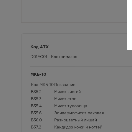
Код АТХ
D01AC01 - Клотримазол
МКБ-10
Код МКБ-10
Показание
B35.2
Микоз кистей
B35.3
Микоз стоп
B35.4
Микоз туловища
B35.6
Эпидермофития паховая
B36.0
Разноцветный лишай
B37.2
Кандидоз кожи и ногтей