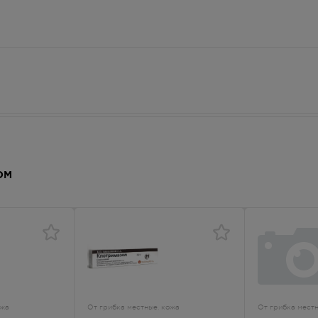
 каких-либо реакций и состояний, опасных для жизни.
ОМ
дства безрецептурного отпуска.
ения срока годности.
ожа
От грибка местные, кожа
От грибка местн