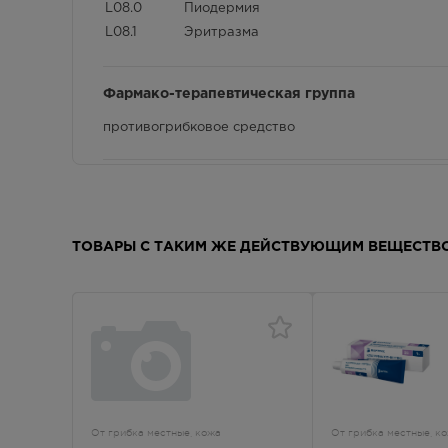
L08.0
Пиодермия
L08.1
Эритразма
Фармако-терапевтическая группа
противогрибковое средство
Передозировка
Применение мази в повышенных дозах не вызывает
ТОВАРЫ С ТАКИМ ЖЕ ДЕЙСТВУЮЩИМ ВЕЩЕСТВ
Условия отпуска
Препарат разрешен к применению в качестве сре
Срок годности
Срок годности - 2 года. Не применять после истеч
От грибка местные, кожа
От грибка местные, к