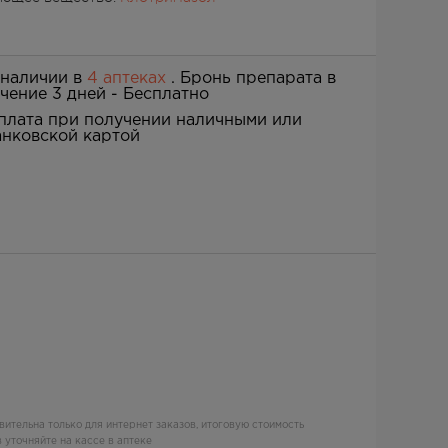
 наличии в
4 аптеках
. Бронь препарата в
ечение 3 дней -
Бесплатно
плата при получении наличными или
анковской картой
вительна только для интернет заказов, итоговую стоимость
 уточняйте на кассе в аптеке