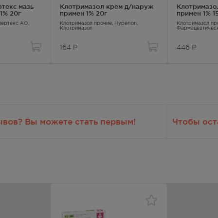
текс мазь
Клотримазол крем д/наруж
Клотримазо
1% 20г
примен 1% 20г
примен 1% 1
 Вертекс АО,
Клотримазол прочие
, Hyperion,
Клотримазол пр
т периодически контролировать функциональное состояние пече
Клотримазол
Фармацевтическ
Клотримазол
164
Р
446
Р
 складок, стоп;
стные кандидозы, вызванные дерматофитами, дрожжевыми (вклю
и и возбудителями, чувствительными к клотримазолу;
й.
ывов? Вы можете стать первым!
Чтобы ост
зи, появление эритемы, волдырей, отека, раздражения и шелуше
грудью
иях не было установлено, что применение препарата в период