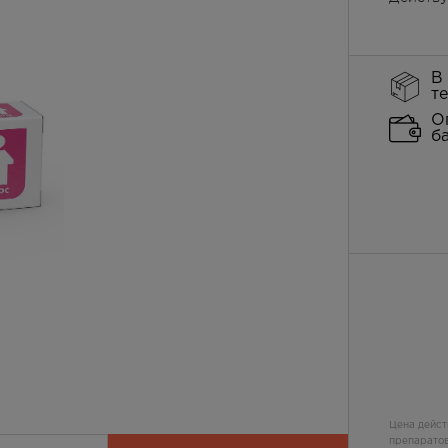
В
т
О
б
Цена дейст
препаратов