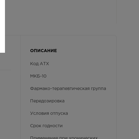
ОПИСАНИЕ
Код АТХ
МКБ-10
Фармако-терапевтическая группа
Передозировка
Условия отпуска
Срок годности
Применение при хронических