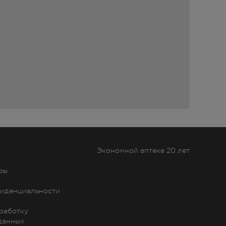
я.
. При
Экономной аптеке 20 лет
ры
иденциальности
бработку
данных
тем,