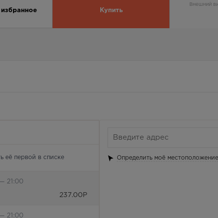
Внешний ви
 избранное
Купить
ь её первой в списке
Определить моё местоположени
— 21:00
237.00
Р
— 21:00