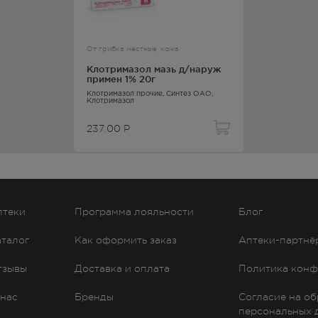
азывает отрицательное влияние на здоровье женщины или плода
азначения препарата должен решаться индивидуально после
От грибка местные, кожа
рующую грудную железу противопоказано.
Клотримазол мазь д/наруж
примен 1% 20г
Клотримазол прочие
, Синтез ОАО,
Клотримазол
зистые оболочки и практически не оказывает системного действи
237.00
Р
 чем минимальная подавляющая концентрация для дерматофитов
 в эпидермисе выше, чем в дерме и подкожной клетчатке.
птеки
Программа лояльности
Блог
лу или вспомогательным веществам;
аталог
Как оформить заказ
Аптеки-партнё
тзывы
Доставка и оплата
Политика конф
 нас
Бренды
Согласие на о
персональных 
области глаз. При лечении онихомикозов необходимо следить за 