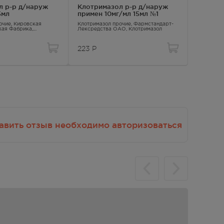
л р-р д/наруж
Клотримазол р-р д/наруж
Клотрим
лекарственными препаратами и
5мл
примен 10мг/мл 15мл №1
№6
другие виды взаимодействия
очие
, Кировская
Клотримазол прочие
, Фармстандарт-
Клотрима
ни.
ая Фабрика,
Лексредства ОАО,
Клотримазол
Клотрима
223
Р
46.00
чая
авить отзыв необходимо авторизоваться
ния