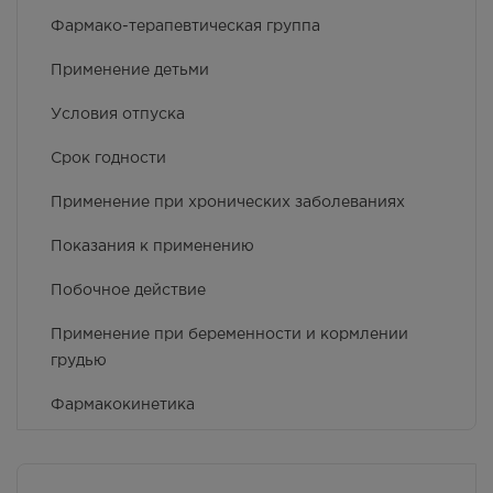
(напротив перехода)
Фармако-терапевтическая группа
В наличии меньше 3 шт.
Круглосуточно
Применение детьми
446.00
Р
Условия отпуска
г. Симферополь, ул. Крылова, 36
/ ул. Краснознаменная, 72
Срок годности
Осталась 1 шт.
8:00 — 21:00
Применение при хронических заболеваниях
446.00
Р
Показания к применению
г. Симферополь, Залесская 80
Осталась 1 шт.
Побочное действие
8:00 — 20:00
446.00
Р
Применение при беременности и кормлении
грудью
г. Симферополь,
Кржижановского, 17
Фармакокинетика
Осталась 1 шт.
8:00 — 21:00
446.00
Р
Противопоказания