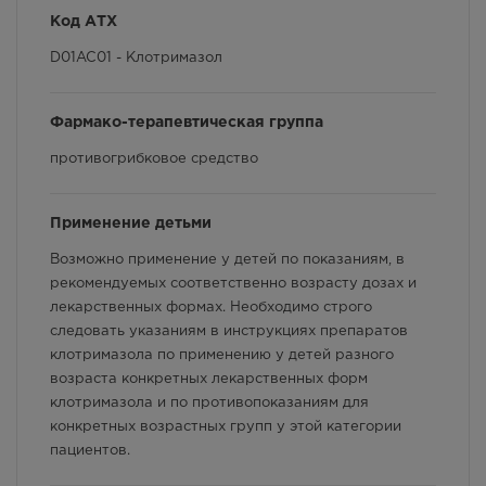
Особые указания
г. Симферополь, б-р Ленина,
д.15/ул. Гагарина, д.1 (рядом с
Код АТХ
ПУДом)
Условия хранения
Осталась 1 шт.
D01AC01 - Клотримазол
8:00 — 21:00
Способ применения и дозы
446.00
Р
Фармако-терапевтическая группа
Фармакологические свойства
г. Симферополь, пр-кт Кирова /
ул Гоголя, д 22/2
противогрибковое средство
Взаимодействие с другими лекарственными
Осталась 1 шт.
Круглосуточно
препаратами и другие виды взаимодействия
446.00
Р
Применение детьми
Возможно применение у детей по показаниям, в
г. Симферополь, пр-кт Кирова
д.18/ул. Самокиша, д.3
рекомендуемых соответственно возрасту дозах и
Осталась 1 шт.
лекарственных формах. Необходимо строго
8:00 — 21:00
следовать указаниям в инструкциях препаратов
446.00
Р
клотримазола по применению у детей разного
возраста конкретных лекарственных форм
г. Симферополь, пр-кт Кирова, д
клотримазола и по противопоказаниям для
34
конкретных возрастных групп у этой категории
Осталась 1 шт.
пациентов.
8:00 — 21:00
446.00
Р