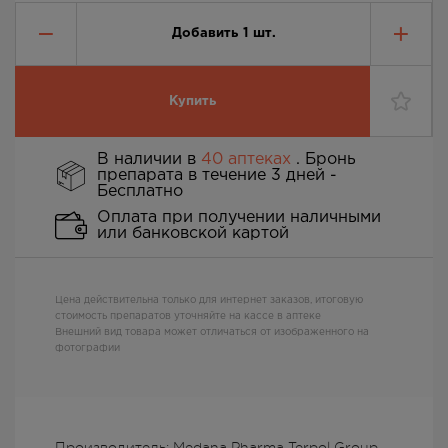
Добавить
1
шт.
Купить
В наличии в
40 аптеках
. Бронь
препарата в течение 3 дней -
Бесплатно
Оплата при получении наличными
или банковской картой
Цена действительна только для интернет заказов, итоговую
стоимость препаратов уточняйте на кассе в аптеке
Внешний вид товара может отличаться от изображенного на
фотографии
Производитель: Medana Pharma Terpol Group