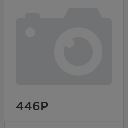
446
Р