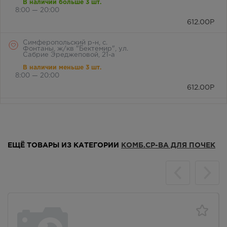
В наличии больше 3 шт.
8:00 — 20:00
612.00
Р
Симферопольский р-н, с.
Фонтаны, ж/кв "Бектемир", ул.
Сабрие Эреджеповой, 21-а
В наличии меньше 3 шт.
8:00 — 20:00
612.00
Р
Симферопольский район, с.
Мирное, ул. Белова, д. 24а
В наличии меньше 3 шт.
8:00 — 21:00
ЕЩЁ ТОВАРЫ ИЗ КАТЕГОРИИ
КОМБ.СР-ВА ДЛЯ ПОЧЕК
612.00
Р
г. Симферополь, бул. Ленина,
дом 15/ул.Гагарина, д.1
(напротив перехода)
В наличии больше 3 шт.
Круглосуточно
612.00
Р