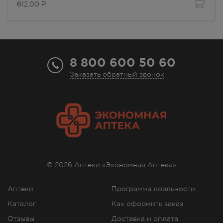
612.00
Р
г. Симферополь, ул. 60 лет
Октября, дом 22
В наличии больше 3 шт.
Круглосуточно
612.00
Р
8 800 600 50 60
Заказать обратный звонок
г. Симферополь, ул.
Астраханская, 41
В наличии больше 3 шт.
8:00 — 21:00
612.00
Р
г. Симферополь, ул. Бела Куна,
д. 9д
Осталась 1 шт.
8:00 — 21:00
© 2026 Аптеки «Экономная Аптека»
612.00
Р
Аптеки
Программа лояльности
г. Симферополь, ул. Гагарина,
дом 40
Каталог
Как оформить заказ
В наличии больше 3 шт.
Отзывы
Доставка и оплата
8:00 — 21:00