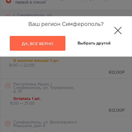
первой в списке
г. Симферополь, ул.
Лермонтова, 2а
Ваш регион Симферополь?
В наличии больше 3 шт.
8:00 — 21:00
612.00
Р
ДА, ВСЁ ВЕРНО
Выбрать другой
г. Симферополь, ул.
Лермонтова, д. 17а
В наличии меньше 3 шт.
8:00 — 22:00
612.00
Р
Республика Крым, г.
Симферополь, ул. Трубаченко,
д. 18
Осталась 1 шт.
8:00 — 21:00
612.00
Р
Симферополь, ул. Василевского
Маршала, дом 4