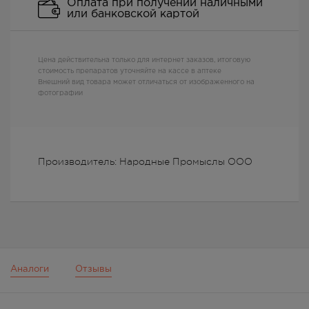
Оплата при получении наличными
или банковской картой
Цена действительна только для интернет заказов, итоговую
стоимость препаратов уточняйте на кассе в аптеке
Внешний вид товара может отличаться от изображенного на
фотографии
Производитель: Народные Промыслы ООО
Аналоги
Отзывы