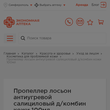
Аренда
Блог
Симферополь
Выбрать аптеку
Главная
Каталог
Красота и здоровье
Уход за лицом
Косметика для проблемной кожи
Пропеллер лосьон антиугревой салициловый д/комбин кожи
100мл
Пропеллер лосьон
антиугревой
салициловый д/комбин
кожи 100мл