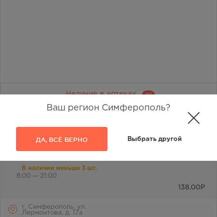
Наличие в аптеках
28
Ваш регион Симферополь?
Отметьте любимую аптеку и вы всегда будете видеть её
первой в списке
ДА, ВСЁ ВЕРНО
Выбрать другой
г. Симферополь, ул.
Лермонтова, 2а
В наличии меньше 3 шт.
8:00 — 21:00
138.00
Р
г. Симферополь, ул.
Лермонтова, д. 17а