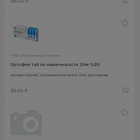
155.00
Р
НПВС внутренние/диклофенак
Ортофен таб по кишечнораств 25мг №20
Ортофен прочие
, Татхимфармпрепараты ОАО,
Диклофенак
30.00
Р