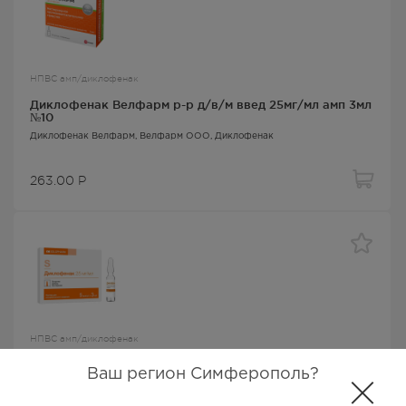
НПВС амп/диклофенак
Диклофенак Велфарм р-р д/в/м введ 25мг/мл амп 3мл
№10
Диклофенак Велфарм
, Велфарм ООО,
Диклофенак
263.00
Р
НПВС амп/диклофенак
Диклофенак р-р д/в/м введ 25мг/мл 3мл №5
Ваш регион Симферополь?
Диклофенак Солофарм
, Гротекс ООО,
Диклофенак