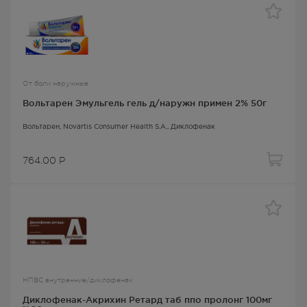
От боли наружные
Вольтарен Эмульгель гель д/наружн примен 2% 50г
Вольтарен
, Novartis Consumer Health S.A.,
Диклофенак
764.00
Р
НПВС внутренние/диклофенак
Диклофенак-Акрихин Ретард таб ппо пролонг 100мг