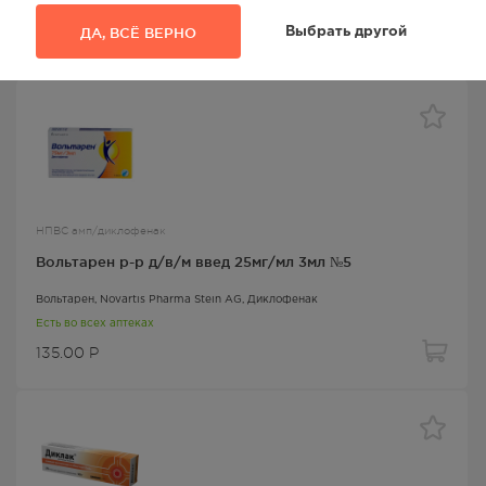
ДА, ВСЁ ВЕРНО
Выбрать другой
146.00
Р
НПВС амп/диклофенак
Вольтарен р-р д/в/м введ 25мг/мл 3мл №5
Вольтарен
, Novartis Pharma Stein AG,
Диклофенак
Есть во всех аптеках
135.00
Р