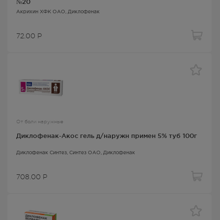
№20
Акрихин ХФК ОАО,
Диклофенак
72.00
Р
От боли наружные
Диклофенак-Акос гель д/наружн примен 5% туб 100г
Диклофенак Синтез
, Синтез ОАО,
Диклофенак
708.00
Р