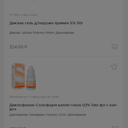
От боли наружные
Диклак гель д/наружн примен 5% 50г
Диклак
, Salutas Pharma GmbH,
Диклофенак
324.00
Р
Воспаление и повреждение глаза
Диклофенак-Солофарм капли глазн 0,1% 5мл фл с кап-
доз
Диклофенак Солофарм
, Гротекс ООО,
Диклофенак