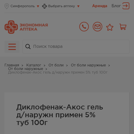
Аренда
Блог
Симферополь
Выбрать аптеку
Главная
Каталог
От боли
От боли наружные
От боли наружные
Диклофенак-Акос гель д/наружн примен 5% туб 100г
Диклофенак-Акос гель
д/наружн примен 5%
туб 100г