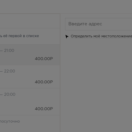
ь её первой в списке
Определить моё местоположени
— 21:00
400.00
Р
 — 22:00
400.00
Р
 — 20:00
400.00
Р
лосуточно