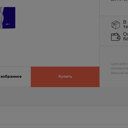
В
т
О
б
Цена дейст
препаратов
Внешний ви
 избранное
Купить