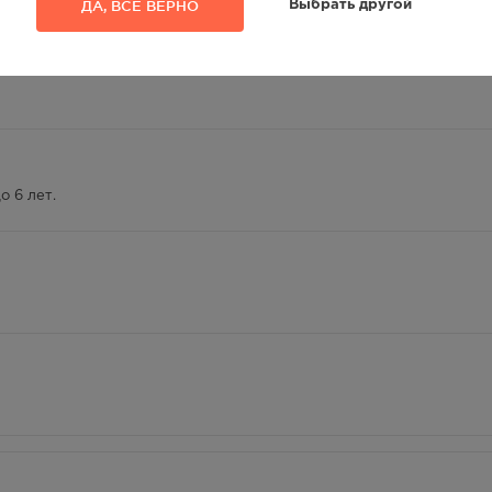
ДА, ВСЁ ВЕРНО
Выбрать другой
400.00
Р
— 21:00
400.00
Р
— 21:00
400.00
Р
о 6 лет.
- 21.00
400.00
Р
лосуточно
400.00
Р
 — 20:00
400.00
Р
лосуточно