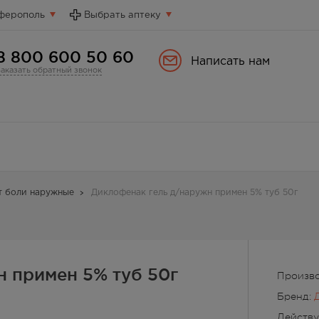
ферополь
Выбрать аптеку
8 800 600 50 60
Написать нам
Заказать обратный звонок
т боли наружные
Диклофенак гель д/наружн примен 5% туб 50г
 примен 5% туб 50г
Произво
Бренд:
Действ