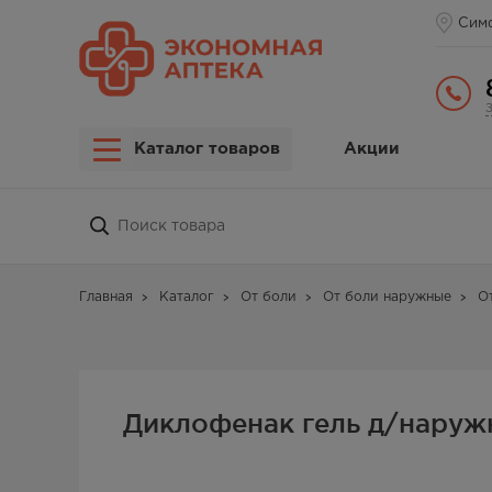
Сим
Каталог товаров
Акции
Главная
Каталог
От боли
От боли наружные
О
Диклофенак гель д/наружн