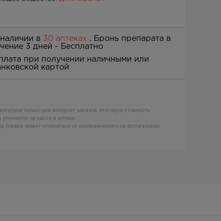
 наличии в
30 аптеках
. Бронь препарата в
ечение 3 дней -
Бесплатно
плата при получении наличными или
анковской картой
вительна только для интернет заказов, итоговую стоимость
 уточняйте на кассе в аптеке
д товара может отличаться от изображенного на фотографии