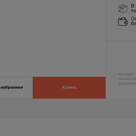
В
т
О
б
Цена дейст
препаратов
Внешний ви
 избранное
Купить