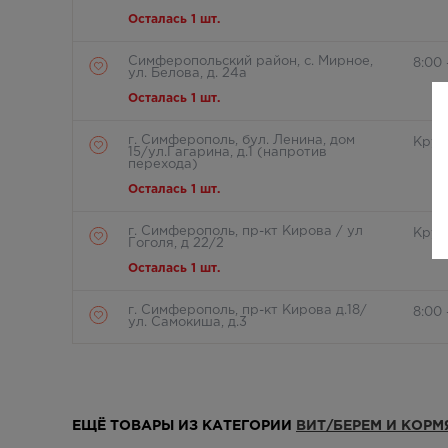
Осталась 1 шт.
Симферопольский район, с. Мирное,
8:00 
ул. Белова, д. 24а
Осталась 1 шт.
г. Симферополь, бул. Ленина, дом
Круг
15/ул.Гагарина, д.1 (напротив
перехода)
Осталась 1 шт.
г. Симферополь, пр-кт Кирова / ул
Круг
Гоголя, д 22/2
Осталась 1 шт.
г. Симферополь, пр-кт Кирова д.18/
8:00 
ул. Самокиша, д.3
Осталась 1 шт.
г. Симферополь, пр-кт Кирова, д 34
8:00 
Осталась 1 шт.
ЕЩЁ ТОВАРЫ ИЗ КАТЕГОРИИ
ВИТ/БЕРЕМ И КОР