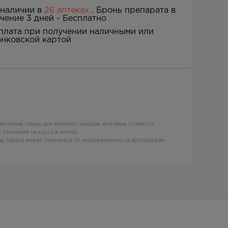
 наличии в
26 аптеках
. Бронь препарата в
ечение 3 дней -
Бесплатно
плата при получении наличными или
анковской картой
вительна только для интернет заказов, итоговую стоимость
 уточняйте на кассе в аптеке
д товара может отличаться от изображенного на фотографии