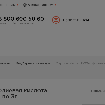
ферополь
Выбрать аптеку
8 800 600 50 60
Написать нам
Заказать обратный звонок
тамины
Вит/берем и кормящие
Фертина Инозит 1000мг фолиевая
олиевая кислота
Производ
 по 3г