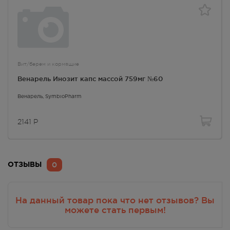
Вит/берем и кормящие
Венарель Инозит капс массой 759мг №60
Венарель
, SymbioPharm
2141
Р
0
ОТЗЫВЫ
На данный товар пока что нет отзывов? Вы
можете стать первым!