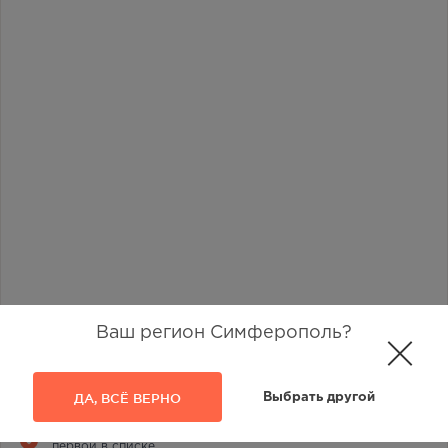
Ваш регион Симферополь?
Наличие в аптеках
2
ДА, ВСЁ ВЕРНО
Выбрать другой
Отметьте любимую аптеку и вы всегда будете видеть её
первой в списке