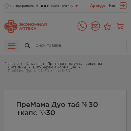
Аренда
Блог
Симферополь
Выбрать аптеку
Главная
Каталог
Противопростудные средства
Витамины
Вит/берем и кормящие
ПреМама Дуо таб №30 +капс №30
ПреМама Дуо таб №30
+капс №30