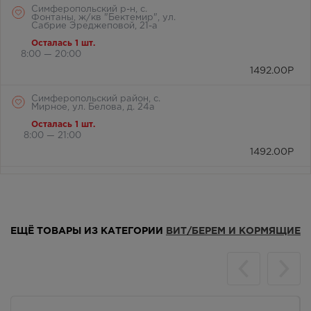
Симферопольский р-н, с.
Фонтаны, ж/кв "Бектемир", ул.
Сабрие Эреджеповой, 21-а
Осталась 1 шт.
8:00 — 20:00
1492.00
Р
Симферопольский район, с.
Мирное, ул. Белова, д. 24а
Осталась 1 шт.
8:00 — 21:00
1492.00
Р
г. Симферополь, бул. Ленина,
дом 15/ул.Гагарина, д.1
(напротив перехода)
В наличии меньше 3 шт.
Круглосуточно
ЕЩЁ ТОВАРЫ ИЗ КАТЕГОРИИ
ВИТ/БЕРЕМ И КОРМЯЩИЕ
1492.00
Р
г. Симферополь,
Кржижановского, 17
Осталась 1 шт.
8:00 — 21:00