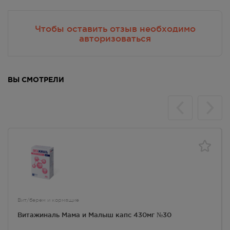
Осталась 1 шт.
Круглосуточно
1492.00
Р
Чтобы оставить отзыв необходимо
авторизоваться
г. Симферополь, пр-кт Победы,
дом 210 в
В наличии меньше 3 шт.
Круглосуточно
ВЫ СМОТРЕЛИ
1492.00
Р
г. Симферополь, ул. 60 лет
Октября, дом 22
В наличии меньше 3 шт.
Круглосуточно
1492.00
Р
г. Симферополь, ул. Бела Куна,
д. 9д
Осталась 1 шт.
8:00 — 21:00
Вит/берем и кормящие
1492.00
Р
Витажиналь Мама и Малыш капс 430мг №30
г. Симферополь, ул. Гагарина, 17