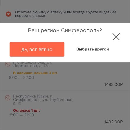
Отметьте любимую аптеку и вы всегда будете видеть её
первой в списке
г. Симферополь, ул.
Ваш регион Симферополь?
Лермонтова, 2а
В наличии меньше 3 шт.
8:00 — 21:00
ДА, ВСЁ ВЕРНО
Выбрать другой
1492.00
Р
г. Симферополь, ул.
Лермонтова, д. 17а
В наличии меньше 3 шт.
8:00 — 22:00
1492.00
Р
Республика Крым, г.
Симферополь, ул. Трубаченко,
д. 18
Осталась 1 шт.
8:00 — 21:00
1492.00
Р