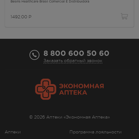
Besins Healthcare Brasil Comercial E Distribuidora
Осталась 1 шт.
8.00 - 21.00
1492.00
Р
1492.00
Р
г. Симферополь, ул. Героев
Сталинграда, д.6 Г
В наличии меньше 3 шт.
Круглосуточно
8 800 600 50 60
1492.00
Р
Заказать обратный звонок
г. Симферополь, ул. Дмитрия
Ульянова 12
Осталась 1 шт.
Круглосуточно
1492.00
Р
г. Симферополь, ул. Киевская,
дом 4
В наличии меньше 3 шт.
© 2026 Аптеки «Экономная Аптека»
8:00 — 20:00
1492.00
Р
Аптеки
Программа лояльности